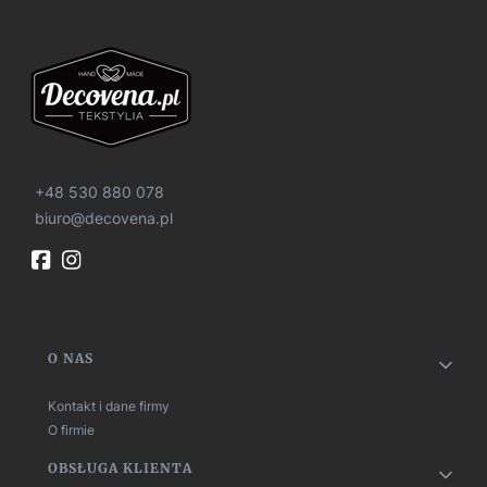
+48 530 880 078
biuro@decovena.pl
Linki w stopce
O NAS
Kontakt i dane firmy
O firmie
OBSŁUGA KLIENTA