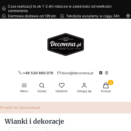
Czas realizacji to ok 1-2 dni robocze w zależności od wielkości
zamówienia
Darmowa dostawa od 199 pln
Tekstylia wysyłamy w ciągu 24h
+48 530 880 079
biuro@decovena.pl
Produkty w kos
Otwórz wyszukiwarkę
Menu
Szukaj
Ulubione
Zaloguj się
Koszyk
Przejdź do:
Decovena.pl
Wianki i dekoracje