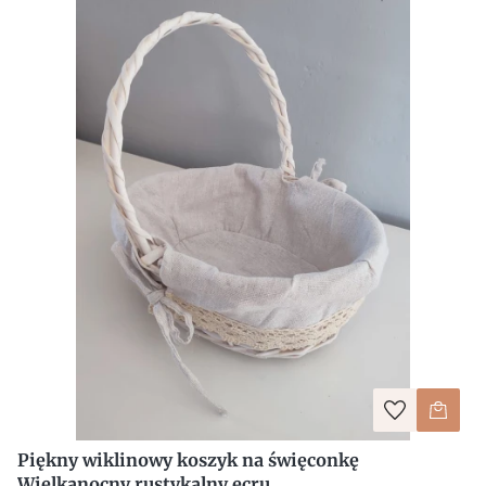
Piękny wiklinowy koszyk na święconkę
Wielkanocny rustykalny ecru