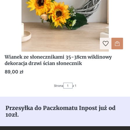
Wianek ze słonecznikami 35-38cm wiklinowy
dekoracja drzwi ścian słonecznik
Cena
89,00 zł
Strona
z 1
Przesyłka do Paczkomatu Inpost już od
10zł.