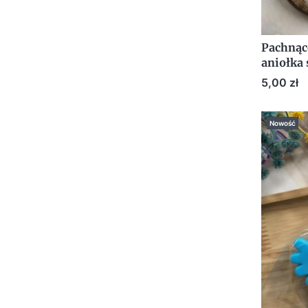
Pachnąc
aniołka
pachnąc
Cena
5,00 zł
Nowość