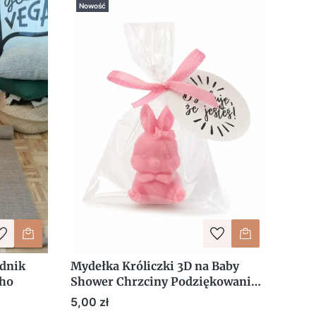
Nowość
dnik
Mydełka Króliczki 3D na Baby
oho
Shower Chrzciny Podziękowania
dla Gości Uroczy Upominek
Cena
5,00 zł