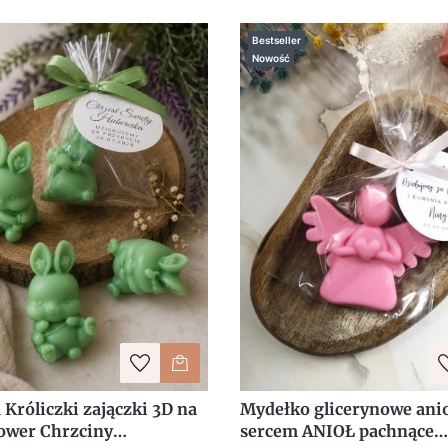
Bestseller
Nowość
Króliczki zajączki 3D na
Mydełko glicerynowe anio
ower Chrzciny
sercem ANIOŁ pachnące