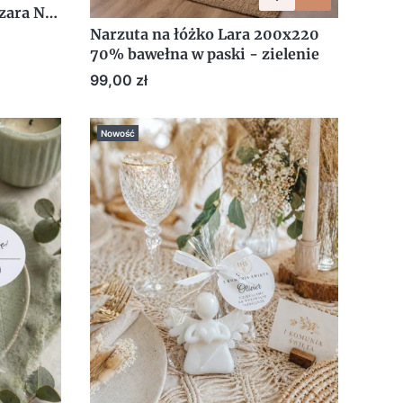
zara NA
Narzuta na łóżko Lara 200x220
70% bawełna w paski - zielenie
Cena
99,00 zł
Nowość