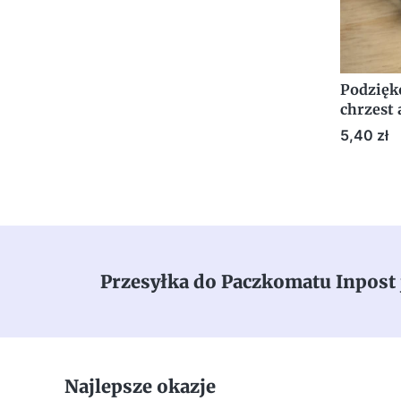
Podzięk
chrzest
z winiet
Cena
5,40 zł
Przesyłka do Paczkomatu Inpost 
Najlepsze okazje