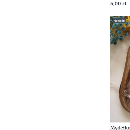
Podzięk
Cena
5,00 zł
Upomin
Nowość
Mydełko