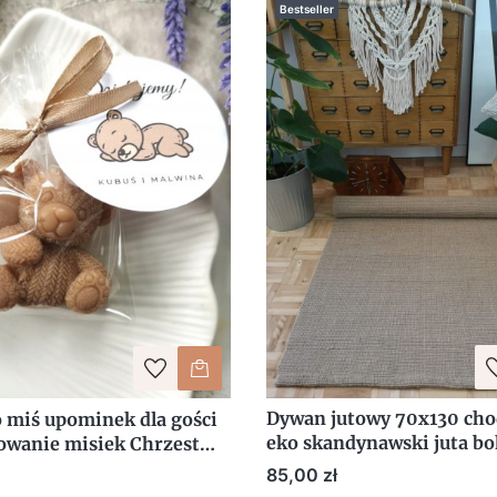
Bestseller
Dywan jutowy 70x130 cho
 miś upominek dla gości
eko skandynawski juta b
owanie misiek Chrzest
y Roczek Baby Shower
Cena
85,00 zł