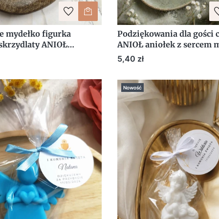
e mydełko figurka
Podziękowania dla gości 
 skrzydlaty ANIOŁ
ANIOŁ aniołek z sercem 
e podziękowanie dla gości
z winietką
Cena
5,40 zł
Nowość