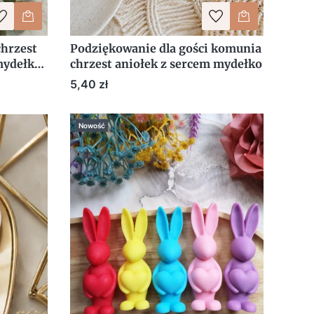
chrzest
Podziękowanie dla gości komunia
mydełko
chrzest aniołek z sercem mydełko
Cena
5,40 zł
Nowość