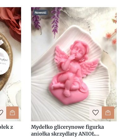
Nowość
łek z
Mydełko glicerynowe figurka
aniołka skrzydlaty ANIOŁ