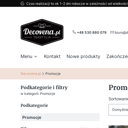
Czas realizacji to ok 1-2 dni robocze w zależności od wielkoś
+48 530 880 079
biuro@d
Menu
Kontakt
Nowe produkty
Zakończe
Decovena.pl
Promocje
Prom
Podkategorie i filtry
w kategorii: Promocje
Lista
Sortowani
Podkategorie
Domyśln
Promocje