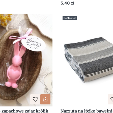
owania dla Gości Uroczy
podziękowanie z per
Cena
5,40 zł
ek
Bestseller
 zapachowe zając królik
Narzuta na łóżko bawełni