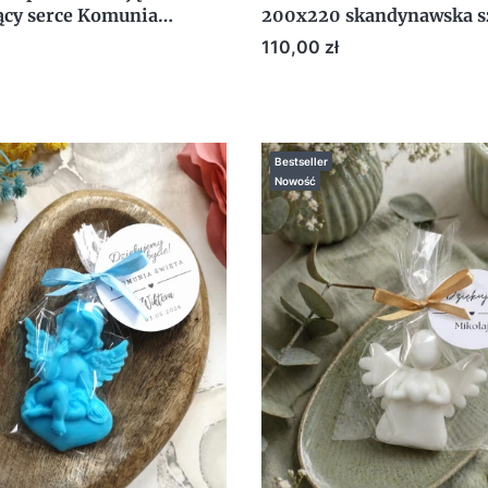
ący serce Komunia
200x220 skandynawska s
y podziękowanie dla gości
PREZENT
Cena
110,00 zł
Bestseller
Nowość