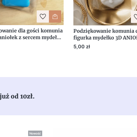
owanie dla gości komunia
Podziękowanie komunia 
 aniołek z sercem mydełko
figurka mydełko 3D ANIO
ką
upominek dla gości anioł
Cena
5,00 zł
już od 10zł.
Nowość