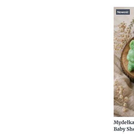
Nowość
Mydełka 
Baby Sh