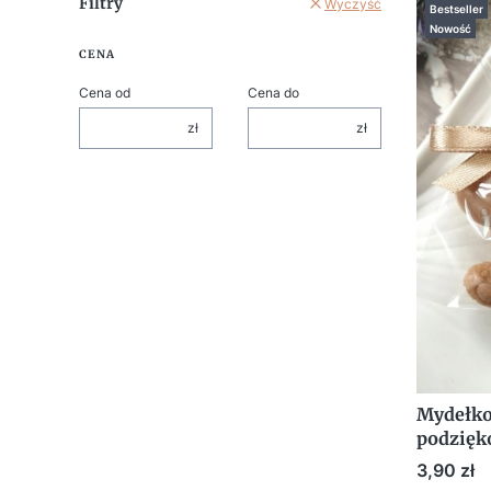
Filtry
Wyczyść
Bestseller
Nowość
CENA
Cena od
Cena do
zł
zł
Mydełko
podzięk
urodzin
Cena
3,90 zł