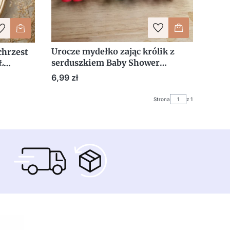
Urocze mydełko zając królik z
chrzest
serduszkiem Baby Shower
Ł
Chrzest Urodziny podziękowanie
ek
Cena
6,99 zł
dla gości
Strona
z 1