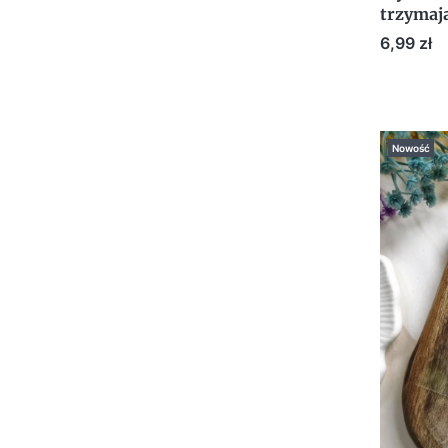
trzymaj
Urodzin
Cena
6,99 zł
Nowość