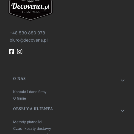
+48 530 880 078
biuro@decovena.pl
Linki w stopce
O NAS
Kontakt i dane firmy
O firmie
OBSŁUGA KLIENTA
Metody płatności
Czas i koszty dostawy