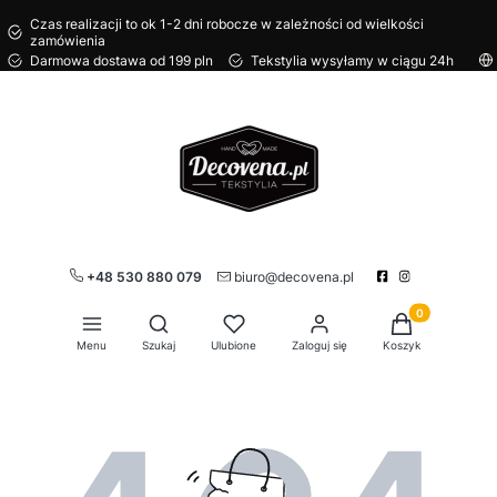
Czas realizacji to ok 1-2 dni robocze w zależności od wielkości
zamówienia
Darmowa dostawa od 199 pln
Tekstylia wysyłamy w ciągu 24h
+48 530 880 079
biuro@decovena.pl
Produkty w kos
Otwórz wyszukiwarkę
Menu
Szukaj
Ulubione
Zaloguj się
Koszyk