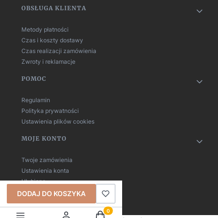
OBSŁUGA KLIENTA
Metody płatności
Czas i koszty dostawy
Czas realizacji zamówienia
Zwroty i reklamacje
POMOC
Regulamin
Polityka prywatności
Ustawienia plików cookies
MOJE KONTO
Twoje zamówienia
Ustawienia konta
Ulubione
DODAJ DO KOSZYKA
Produkty w koszyku: 0. Zobacz szczeg