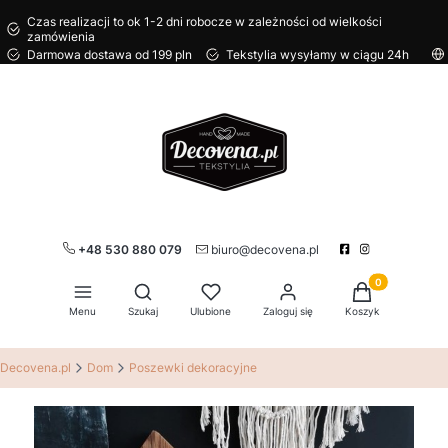
Czas realizacji to ok 1-2 dni robocze w zależności od wielkości
zamówienia
Darmowa dostawa od 199 pln
Tekstylia wysyłamy w ciągu 24h
+48 530 880 079
biuro@decovena.pl
Produkty w kos
Otwórz wyszukiwarkę
Menu
Szukaj
Ulubione
Zaloguj się
Koszyk
Decovena.pl
Dom
Poszewki dekoracyjne