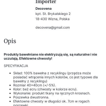
Importer
Decovena
kpt. St. Brykalskiego 2
18-430 Wizna, Polska
decovena@gmail.com
Opis
Produkty bawełniane nie elektryzują się, są naturalne i nie
uczulają. Efektowne chwosty!
SPECYFIKACJA
Skład: 100% bawełna z recyklingu (przędza może
posiadać wtrącenia innych kolorów, co jest typowe dla
bawełny z recyklingu)
Rozmiar 40x40cm (+/-5%).
Kolor: beż ecru (chwosty w kolorze ecru).
Wykonanie: produkt tkany na ręcznych krosnach.
Poszewka dwustronna.
Efektowne chwosty w długości ok. 7cm w rogach
poszewki.