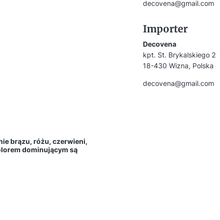
decovena@gmail.com
Importer
Decovena
kpt. St. Brykalskiego 2
18-430 Wizna, Polska
decovena@gmail.com
e brązu, różu, czerwieni,
e kolorem dominującym są