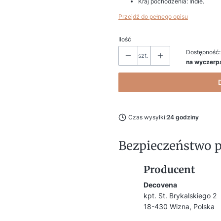
Kraj pochodzenia: Indie.
Przejdź do pełnego opisu
Ilość
Dostępność:
szt.
na wyczerp
Czas wysyłki:
24 godziny
Bezpieczeństwo 
Producent
Decovena
kpt. St. Brykalskiego 2
18-430 Wizna, Polska