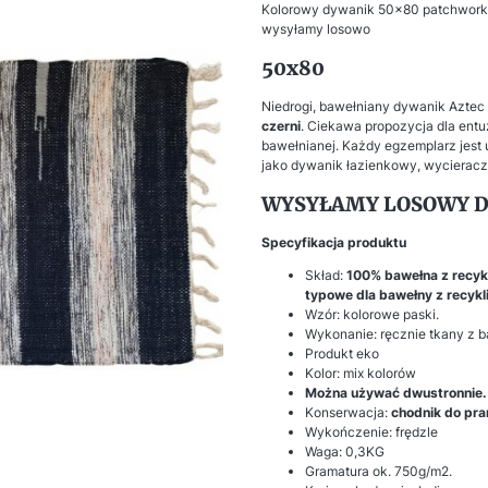
Kolorowy dywanik 50x80 patchworkow
wysyłamy losowo
50x80
Niedrogi, bawełniany dywanik Aztec
czerni
. Ciekawa propozycja dla ent
bawełnianej. Każdy egzemplarz jest
jako dywanik łazienkowy, wycieraczk
WYSYŁAMY LOSOWY D
Specyfikacja produktu
Skład:
100% bawełna z recykl
typowe dla bawełny z recykl
Wzór: kolorowe paski.
Wykonanie: ręcznie tkany z 
Produkt eko
Kolor: mix kolorów
Można używać dwustronnie. 
Konserwacja:
chodnik do pra
Wykończenie: frędzle
Waga: 0,3KG
Gramatura ok. 750g/m2.