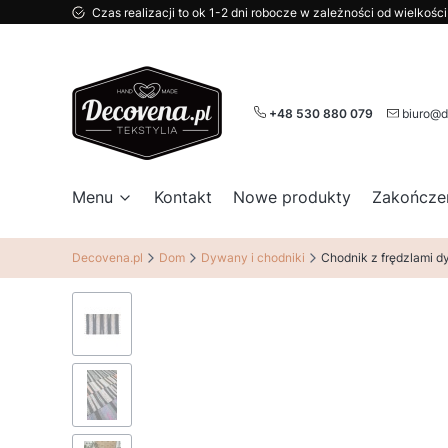
Czas realizacji to ok 1-2 dni robocze w zależności od wielkoś
+48 530 880 079
biuro@d
Menu
Kontakt
Nowe produkty
Zakończe
Decovena.pl
Dom
Dywany i chodniki
Chodnik z frędzlami 