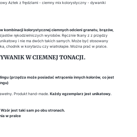
y Aztek z frędzlami - ciemny mix kolorystyczny - dywaniki
w kombinacji kolorystycznej ciemnych odcieni granatu, brązów,
uzjastów rękodzielniczych wyrobów. Ręcznie tkany z z przędzy
 unikatowy i nie ma dwóch takich samych. Może być stosowany
a, chodnik w korytarzu czy wiatrołapie. Można prać w pralce.
YWANIK W CIEMNEJ TONACJI.
ingu (przędza może posiadać wtrącenia innych kolorów, co jest
ingu)
bawełny. Produkt hand-made.
Każdy egzemplarz jest unikatowy.
Wzór jest taki sam po obu stronach.
nia w pralce