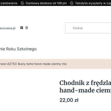
ci zamówienia
Darmowa dostawa od 199 pln
Tekstylia wysyłamy w ci
ecovena.pl
nie Roku Szkolnego
dywan AZTEC tkany boho hand-made ciemny mix
Chodnik z frędz
hand-made ciem
Cena
22,00 zł