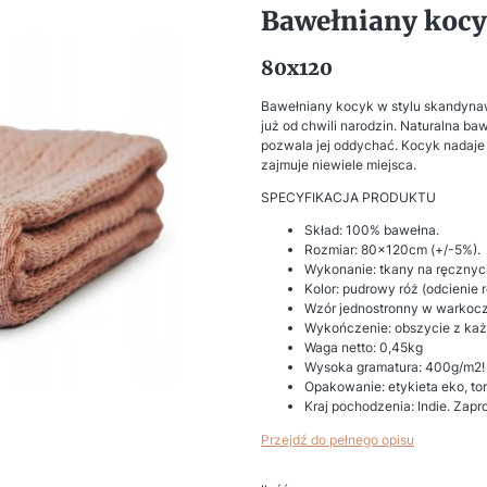
Bawełniany kocy
80x120
Bawełniany kocyk w stylu skandynaw
już od chwili narodzin. Naturalna baw
pozwala jej oddychać. Kocyk nadaje 
zajmuje niewiele miejsca.
SPECYFIKACJA PRODUKTU
Skład: 100% bawełna.
Rozmiar: 80x120cm (+/-5%).
Wykonanie: tkany na ręcznyc
Kolor: pudrowy róż (odcienie
Wzór jednostronny w warkocz
Wykończenie: obszycie z każ
Waga netto: 0,45kg
Wysoka gramatura: 400g/m2!
Opakowanie: etykieta eko, to
Kraj pochodzenia: Indie. Zap
Przejdź do pełnego opisu