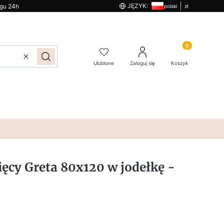
JĘZYK:
ągu 24h
polski
zł
Produkty w kos
Wyczyść
Szukaj
Ulubione
Zaloguj się
Koszyk
ięcy Greta 80x120 w jodełkę -