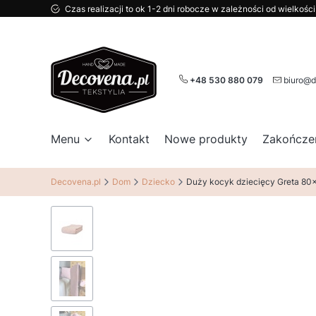
Czas realizacji to ok 1-2 dni robocze w zależności od wielkoś
+48 530 880 079
biuro@d
Menu
Kontakt
Nowe produkty
Zakończe
Decovena.pl
Dom
Dziecko
Duży kocyk dziecięcy Greta 80x