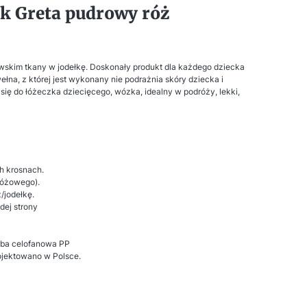
k Greta pudrowy róż
skim tkany w jodełkę. Doskonały produkt dla każdego dziecka
ełna, z której jest wykonany nie podrażnia skóry dziecka i
się do łóżeczka dziecięcego, wózka, idealny w podróży, lekki,
h krosnach.
 różowego).
/jodełkę.
dej strony
rba celofanowa PP
rojektowano w Polsce.