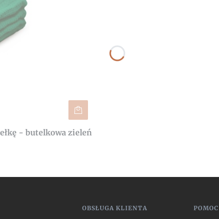
ełkę - butelkowa zieleń
 w stopce
OBSŁUGA KLIENTA
POMOC