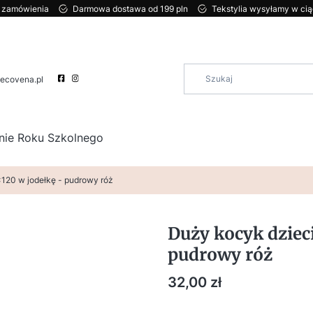
ci zamówienia
Darmowa dostawa od 199 pln
Tekstylia wysyłamy w ci
ecovena.pl
nie Roku Szkolnego
120 w jodełkę - pudrowy róż
Duży kocyk dziec
pudrowy róż
Cena
32,00 zł