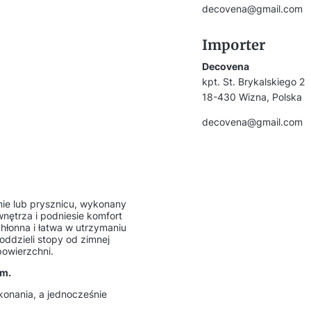
decovena@gmail.com
Importer
Decovena
kpt. St. Brykalskiego 2
18-430 Wizna, Polska
decovena@gmail.com
nie lub prysznicu, wykonany
nętrza i podniesie komfort
chłonna i łatwa w utrzymaniu
oddzieli stopy od zimnej
powierzchni.
ym.
konania, a jednocześnie