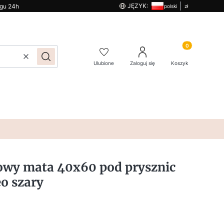
JĘZYK:
ągu 24h
polski
zł
Produkty w kos
Wyczyść
Szukaj
Ulubione
Zaloguj się
Koszyk
owy mata 40x60 pod prysznic
o szary