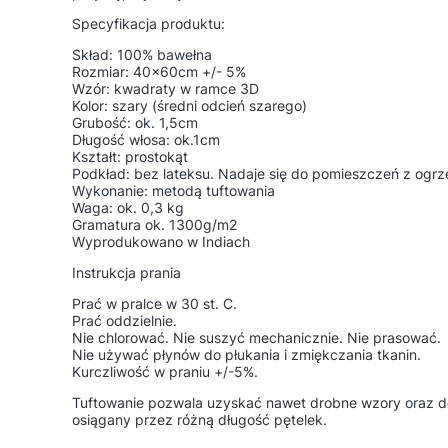
Specyfikacja produktu:
Skład: 100% bawełna
Rozmiar: 40x60cm +/- 5%
Wzór: kwadraty w ramce 3D
Kolor: szary (średni odcień szarego)
Grubość: ok. 1,5cm
Długość włosa: ok.1cm
Kształt: prostokąt
Podkład: bez lateksu. Nadaje się do pomieszczeń z og
Wykonanie: metodą tuftowania
Waga: ok. 0,3 kg
Gramatura ok. 1300g/m2
Wyprodukowano w Indiach
Instrukcja prania
Prać w pralce w 30 st. C.
Prać oddzielnie.
Nie chlorować. Nie suszyć mechanicznie. Nie prasować.
Nie używać płynów do płukania i zmiękczania tkanin.
Kurczliwość w praniu +/-5%.
Tuftowanie pozwala uzyskać nawet drobne wzory oraz d
osiągany przez różną długość pętelek.