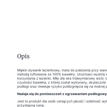
Opis
Miękki dywanik łazienkowy, mata do położenia przy wan
metodą tuftowania ze 100% bawełny. Urozmaici wystrój w
korzystania z łazienki. Miły dla oka trójwymiarowy wzór, 
czystości bawełna, z której został wykonany, skutecznie 
podłogi oraz niweluje ryzyko poślizgnięcia się na mokrej 
Nadaje się do pomieszczeń z ogrzewaniem podłogow
Jest to produkt dla osób ceniących jakość i solidność wy
przystępną cenę.