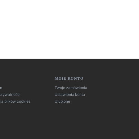
MOJE KONTO
in
Twoje zamówienia
 prywatności
Ustawienia konta
ia plików cookies
Ulubione