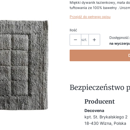
Miękki dywanik łazienkowy, mata do
tuftowania ze 100% bawełny . Urozmai
Przejdź do pełnego opisu
Ilość
Dostępność:
szt.
na wyczerp
Bezpieczeństwo 
Producent
Decovena
kpt. St. Brykalskiego 2
18-430 Wizna, Polska