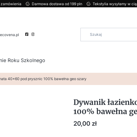
ci zamówienia
Darmowa dostawa od 199 pln
Tekstylia wysyłamy w ci
ecovena.pl
nie Roku Szkolnego
ata 40x60 pod prysznic 100% bawełna geo szary
Dywanik łazienk
100% bawełna ge
Cena
20,00 zł