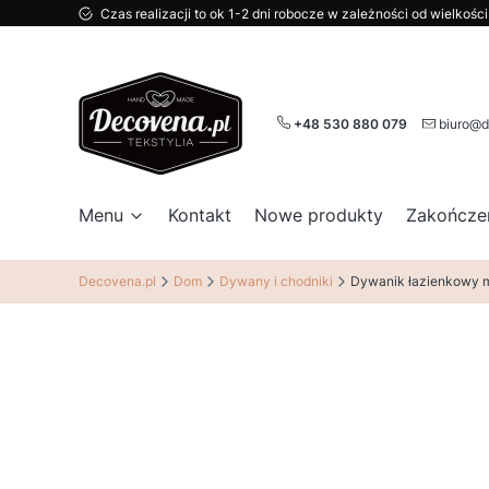
Czas realizacji to ok 1-2 dni robocze w zależności od wielkoś
+48 530 880 079
biuro@d
Menu
Kontakt
Nowe produkty
Zakończe
Decovena.pl
Dom
Dywany i chodniki
Dywanik łazienkowy m