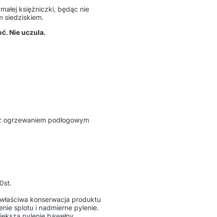
 małej księżniczki, będąc nie
 siedziskiem.
ć. Nie uczula.
ń z ogrzewaniem podłogowym
0st.
ewłaściwa konserwacja produktu
ie splotu i nadmierne pylenie.
iększa pylenie bawełny.