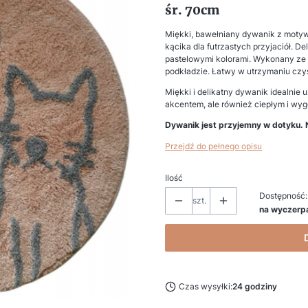
śr. 70cm
Miękki, bawełniany dywanik z motywe
kącika dla futrzastych przyjaciół. D
pastelowymi kolorami. Wykonany ze
podkładzie. Łatwy w utrzymaniu czyst
Miękki i delikatny dywanik idealnie 
akcentem, ale również ciepłym i wy
Dywanik jest przyjemny w dotyku. N
Przejdź do pełnego opisu
Ilość
Dostępność:
szt.
na wyczerp
Czas wysyłki:
24 godziny