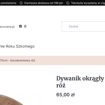
ci zamówienia
Darmowa dostawa od 199 pln
Tekstylia wysyłamy w ci
ecovena.pl
nie Roku Szkolnego
 70cm - brzoskwiniowy róż
Dywanik okrągły
róż
Cena
65,00 zł