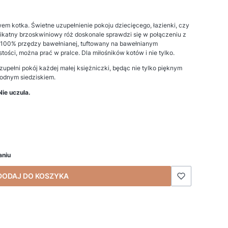
m kotka. Świetne uzupełnienie pokoju dziecięcego, łazienki, czy
elikatny brzoskwiniowy róż doskonale sprawdzi się w połączeniu z
 100% przędzy bawełnianej, tuftowany na bawełnianym
ości, można prać w pralce. Dla miłośników kotów i nie tylko.
uzupełni pokój każdej małej księżniczki, będąc nie tylko pięknym
godnym siedziskiem.
ie uczula.
aniu
DODAJ DO KOSZYKA