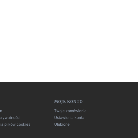
MOJE KONTO
in
Twoje zamówienia
 prywatności
Ustawienia konta
ia plików cookies
Ulubione