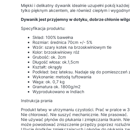
Miękki i delikatny dywanik idealnie uzupełni pokój każdej
tylko pięknym akcentem, ale również ciepłym i wygodnym
Dywanik jest przyjemny w dotyku, dobrze chłonie wilgo
Specyfikacja produktu:
Skład: 100% bawełna
Rozmiar: średnica 70cm +/- 5%
Wzór: szary kotek na brzoskwiniowym tle
Kolor: brzoskwiniowy róż
Grubość: ok. 2cm
Długość włosa: ok.1,5cm
Kształt: okrągły
Podkład: bez lateksu. Nadaje się do pomieszcze
Wykonanie: metodą tuftowania
Waga: ok. 0,7 kg
Gramatura ok. 1800g/m2
Wyprodukowano w Indiach
Instrukcja prania
Produkt łatwy w utrzymaniu czystości. Prać w pralce w 3
Nie chlorować. Nie suszyć mechanicznie. Nie prasować.
Nie używać płynów do płukania i zmiękczania tkanin. Ni
może powodować zniszczenie przędzy poprzez rozluźnien
Użycie środków zmiękczających i płynów do płukania zw