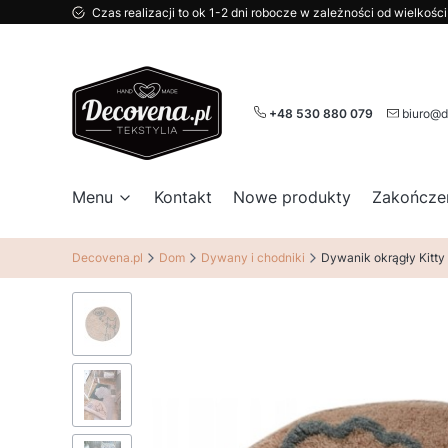
Czas realizacji to ok 1-2 dni robocze w zależności od wielkoś
+48 530 880 079
biuro@d
Menu
Kontakt
Nowe produkty
Zakończe
Decovena.pl
Dom
Dywany i chodniki
Dywanik okrągły Kitty