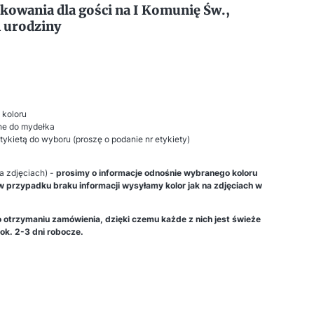
kowania dla gości na I Komunię Św.,
1 urodziny
 koloru
e do mydełka
kietą do wyboru (proszę o podanie nr etykiety)
a zdjęciach) -
prosimy o informacje odnośnie wybranego koloru
 przypadku braku informacji wysyłamy kolor jak na zdjęciach w
otrzymaniu zamówienia, dzięki czemu każde z nich jest świeże
 ok. 2-3 dni robocze.
się ceną