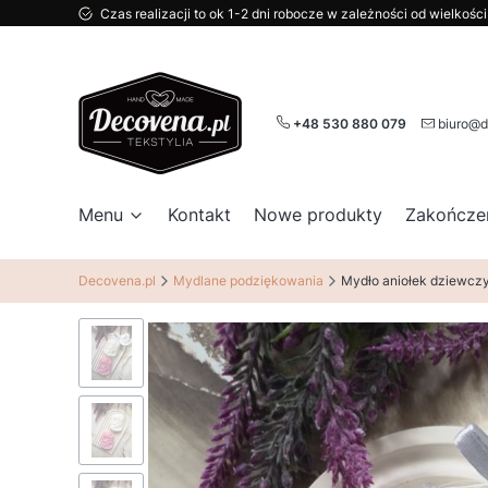
Czas realizacji to ok 1-2 dni robocze w zależności od wielkoś
+48 530 880 079
biuro@d
Menu
Kontakt
Nowe produkty
Zakończe
Decovena.pl
Mydlane podziękowania
Mydło aniołek dziewczy