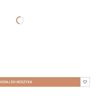
z "BRAK")
iecka, data, nazwa uroczystości)
DODAJ DO KOSZYKA