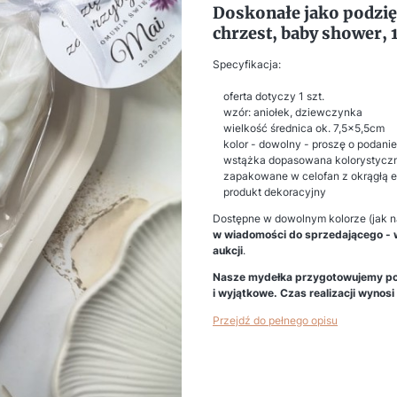
Doskonałe jako podzię
chrzest, baby shower, 
Specyfikacja:
oferta dotyczy 1 szt.
wzór: aniołek, dziewczynka
wielkość średnica ok. 7,5x5,5cm
kolor - dowolny - proszę o podanie
wstążka dopasowana kolorystyczn
zapakowane w celofan z okrągłą ety
produkt dekoracyjny
Dostępne w dowolnym kolorze (jak n
w wiadomości do sprzedającego - w
aukcji
.
Nasze mydełka przygotowujemy po 
i wyjątkowe. Czas realizacji wynosi
Przejdź do pełnego opisu
Wybierz wariant produktu:
Poszczególne warianty mogą różnić 