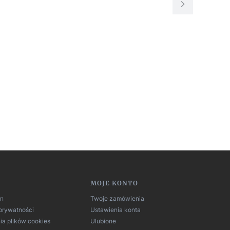
MOJE KONTO
in
Twoje zamówienia
 prywatności
Ustawienia konta
ia plików cookies
Ulubione