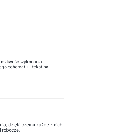
możliwość wykonania
ego schematu - tekst na
a, dzięki czemu każde z nich
ni robocze.