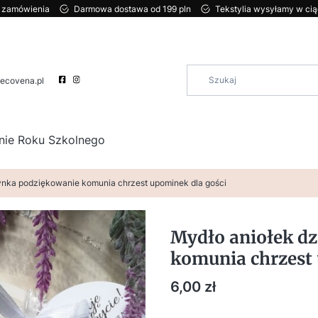
ci zamówienia
Darmowa dostawa od 199 pln
Tekstylia wysyłamy w ci
ecovena.pl
nie Roku Szkolnego
nka podziękowanie komunia chrzest upominek dla gości
Mydło aniołek d
komunia chrzest 
Cena
6,00 zł