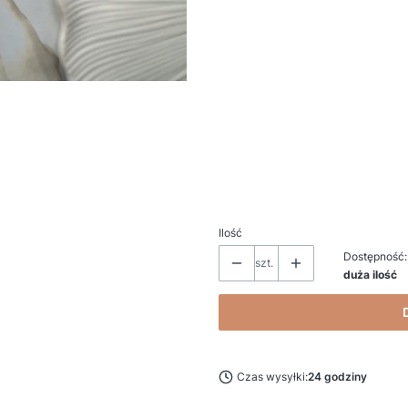
*
Podaj kolor
*
Nr etykiety (gdy bez etykiety wpis
*
Personalizacja i uwagi (np. imię Dz
Ilość
Dostępność:
szt.
duża ilość
Czas wysyłki:
24 godziny