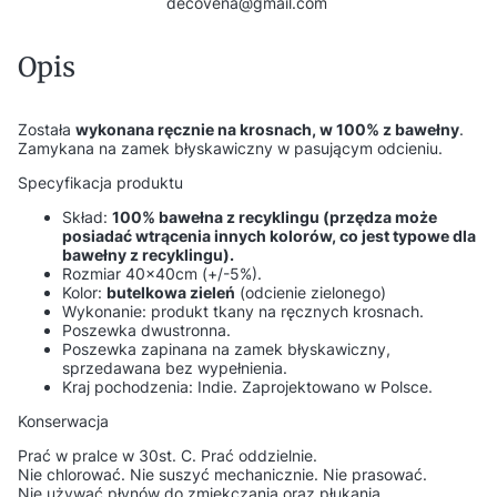
decovena@gmail.com
Opis
Została
w
ykonana ręcznie na krosnach, w 100% z bawełny
.
Zamykana na zamek błyskawiczny w pasującym odcieniu.
Specyfikacja produktu
Skład:
100% bawełna z recyklingu (przędza może
posiadać wtrącenia innych kolorów, co jest typowe dla
bawełny z recyklingu).
Rozmiar 40x40cm (+/-5%).
Kolor:
butelkowa zieleń
(odcienie zielonego)
Wykonanie: produkt tkany na ręcznych krosnach.
Poszewka dwustronna.
Poszewka zapinana na zamek błyskawiczny,
sprzedawana bez wypełnienia.
Kraj pochodzenia: Indie. Zaprojektowano w Polsce.
Konserwacja
Prać w pralce w 30st. C. Prać oddzielnie.
Nie chlorować. Nie suszyć mechanicznie. Nie prasować.
Nie używać płynów do zmiękczania oraz płukania