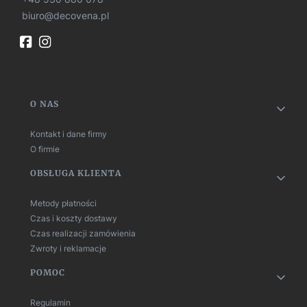
biuro@decovena.pl
Linki w stopce
O NAS
Kontakt i dane firmy
O firmie
OBSŁUGA KLIENTA
Metody płatności
Czas i koszty dostawy
Czas realizacji zamówienia
Zwroty i reklamacje
POMOC
Regulamin