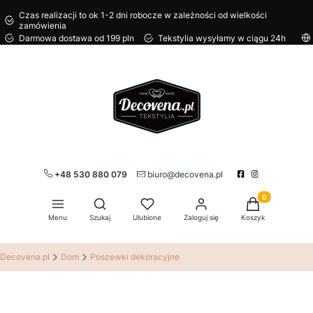
Czas realizacji to ok 1-2 dni robocze w zależności od wielkości
zamówienia
Darmowa dostawa od 199 pln
Tekstylia wysyłamy w ciągu 24h
+48 530 880 079
biuro@decovena.pl
Produkty w kos
Otwórz wyszukiwarkę
Menu
Szukaj
Ulubione
Zaloguj się
Koszyk
Decovena.pl
Dom
Poszewki dekoracyjne