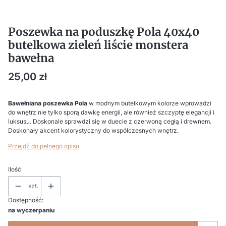
Poszewka na poduszkę Pola 40x40
butelkowa zieleń liście monstera
bawełna
Cena
25,00 zł
Bawełniana poszewka Pola
w modnym butelkowym kolorze wprowadzi
do wnętrz nie tylko sporą dawkę energii, ale również szczyptę elegancji i
luksusu. Doskonale sprawdzi się w duecie z czerwoną cegłą i drewnem.
Doskonały akcent kolorystyczny do współczesnych wnętrz.
Przejdź do pełnego opisu
Ilość
szt.
Dostępność:
na wyczerpaniu