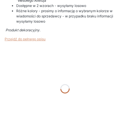
"Wesołego Alleluja"
Dostępne w 2 wzorach - wysyłamy losowo
Różne kolory - prosimy o informację o wybranym kolorze w
wiadomości do sprzedawcy - w przypadku braku informacji
wysyłamy losowo
Produkt dekoracyjny.
Przejdź do pełnego opisu
Wybierz wariant produktu:
Poszczególne warianty mogą różnić się ceną
*
Podaj kolor
*
Nr etykiety (gdy bez etykiety wpisz "BRAK")
*
Personalizacja i uwagi (np. imię Dziecka, data, nazwa uroczystości)