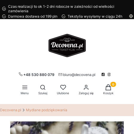
Czas realizacji to ok 1-2 dni robocze w zależności od wielkości
zamówienia
Darmowa dostawa od 199 pln
Tekstylia wysyłamy w ciągu 24h
+48 530 880 079
biuro@decovena.pl
Produkty w kos
Otwórz wyszukiwarkę
Menu
Szukaj
Ulubione
Zaloguj się
Koszyk
Decovena.pl
Mydlane podziękowania