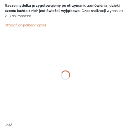
Nasze mydełka przygotowujemy po otrzymaniu zamówienia, dzięki
czemu każde z nich jest świeże i wyjątkowe.
Czas realizacji wynosi ok.
2-3 dni robocze.
Przejdź do pełnego opisu
Wybierz wariant produktu:
Poszczególne warianty mogą różnić się ceną
*
Podaj kolor
*
Nr etykiety (gdy bez etykiety wpisz "BRAK")
*
Personalizacja i uwagi (np. imię Dziecka, data, nazwa uroczystości)
Ilość