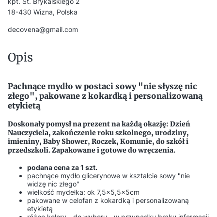
kpt. St. Brykalskiego 2
18-430 Wizna, Polska
decovena@gmail.com
Opis
Pachnące mydło w postaci sowy "nie słyszę nic
złego", pakowane z kokardką i personalizowaną
etykietą
Doskonały pomysł na prezent na każdą okazję: Dzień
Nauczyciela, zakończenie roku szkolnego, urodziny,
imieniny, Baby Shower, Roczek, Komunie, do szkół i
przedszkoli. Zapakowane i gotowe do wręczenia.
podana cena za 1 szt.
pachnące mydło glicerynowe w kształcie sowy "nie
widzę nic złego"
wielkość mydełka: ok 7,5x5,5x5cm
pakowane w celofan z kokardką i personalizowaną
etykietą
różne kolory - do wyboru - w przypadku braku informacji