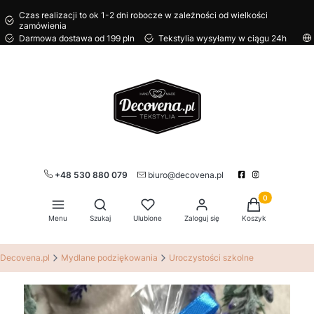
Czas realizacji to ok 1-2 dni robocze w zależności od wielkości
zamówienia
Darmowa dostawa od 199 pln
Tekstylia wysyłamy w ciągu 24h
+48 530 880 079
biuro@decovena.pl
Produkty w kos
Otwórz wyszukiwarkę
Menu
Szukaj
Ulubione
Zaloguj się
Koszyk
Decovena.pl
Mydlane podziękowania
Uroczystości szkolne