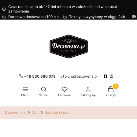
Czas realizacji to ok 1-2 dni robocze w zależności od wielkości
zamówienia
Darmowa dostawa od 199 pln
Tekstylia wysyłamy w ciągu 24h
+48 530 880 079
biuro@decovena.pl
Produkty w kos
Otwórz wyszukiwarkę
Menu
Szukaj
Ulubione
Zaloguj się
Koszyk
Decovena.pl
Dom
Narzuty i koce