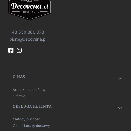
+48 530 880 078
biuro@decovena.pl
Linki w stopce
O NAS
Kontakt i dane firmy
O firmie
OBSŁUGA KLIENTA
Metody płatności
Czas i koszty dostawy