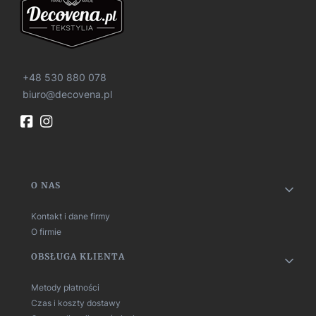
+48 530 880 078
biuro@decovena.pl
Linki w stopce
O NAS
Kontakt i dane firmy
O firmie
OBSŁUGA KLIENTA
Metody płatności
Czas i koszty dostawy