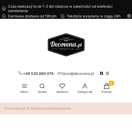
Czas realizacji to ok 1-2 dni robocze w zależności od wielkości
zamówienia
Darmowa dostawa od 199 pln
Tekstylia wysyłamy w ciągu 24h
+48 530 880 079
biuro@decovena.pl
Produkty w kos
Otwórz wyszukiwarkę
Menu
Szukaj
Ulubione
Zaloguj się
Koszyk
Decovena.pl
Mydlane podziękowania