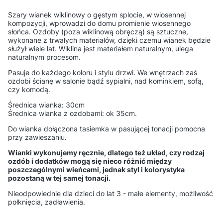
Szary wianek wiklinowy o gęstym splocie, w wiosennej
kompozycji, wprowadzi do domu promienie wiosennego
słońca. Ozdoby (poza wiklinową obręczą) są sztuczne,
wykonane z trwałych materiałów, dzięki czemu wianek będzie
służył wiele lat. Wiklina jest materiałem naturalnym, ulega
naturalnym procesom.
Pasuje do każdego koloru i stylu drzwi. We wnętrzach zaś
ozdobi ścianę w salonie bądź sypialni, nad kominkiem, sofą,
czy komodą.
Średnica wianka: 30cm
Średnica wianka z ozdobami: ok 35cm.
Do wianka dołączona tasiemka w pasującej tonacji pomocna
przy zawieszaniu.
Wianki wykonujemy ręcznie, dlatego też układ, czy rodzaj
ozdób i dodatków mogą się nieco różnić między
poszczególnymi wieńcami, jednak styl i kolorystyka
pozostaną w tej samej tonacji.
Nieodpowiednie dla dzieci do lat 3 - małe elementy, możliwość
połknięcia, zadławienia.