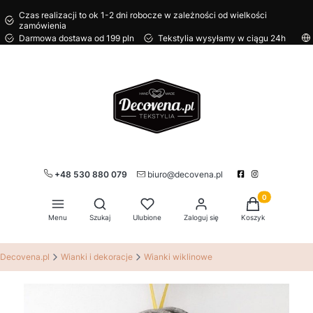
Czas realizacji to ok 1-2 dni robocze w zależności od wielkości
zamówienia
Darmowa dostawa od 199 pln
Tekstylia wysyłamy w ciągu 24h
+48 530 880 079
biuro@decovena.pl
Produkty w kos
Otwórz wyszukiwarkę
Menu
Szukaj
Ulubione
Zaloguj się
Koszyk
Decovena.pl
Wianki i dekoracje
Wianki wiklinowe