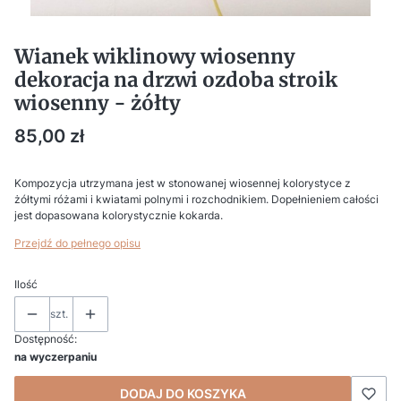
Wianek wiklinowy wiosenny
dekoracja na drzwi ozdoba stroik
wiosenny - żółty
Cena
85,00 zł
Kompozycja utrzymana jest w stonowanej wiosennej kolorystyce z
żółtymi różami i kwiatami polnymi i rozchodnikiem. Dopełnieniem całości
jest dopasowana kolorystycznie kokarda.
Przejdź do pełnego opisu
Ilość
szt.
Dostępność:
na wyczerpaniu
DODAJ DO KOSZYKA