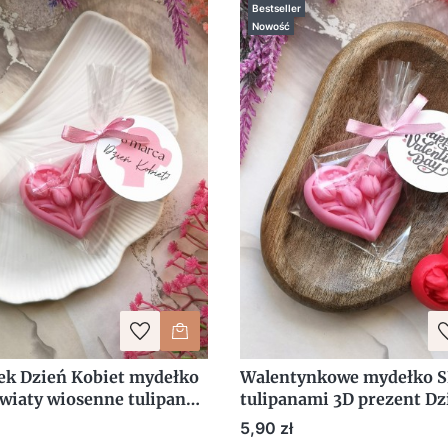
Bestseller
Nowość
k Dzień Kobiet mydełko
Walentynkowe mydełko S
wiaty wiosenne tulipany z
tulipanami 3D prezent Dz
ją
Kobiet Walentynki
Cena
5,90 zł