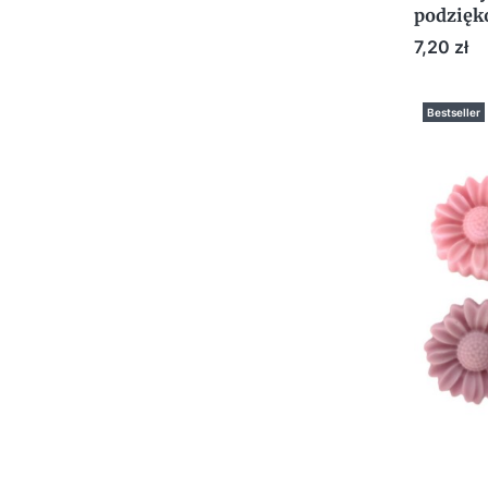
podzię
śnieżyn
Cena
7,20 zł
ŚWIĘTA 
Bestseller