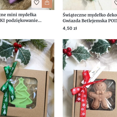
zne mini mydełka
Świąteczne mydełko deko
I podziękowanie
Gwiazda Betlejemska PO
k Boże Narodzenie
upominek firmowy z etyk
Cena
4,50 zł
ki