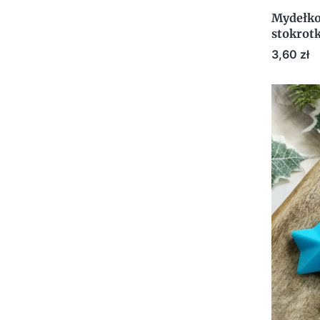
Mydełko
stokrotk
dla klie
Cena
3,60 zł