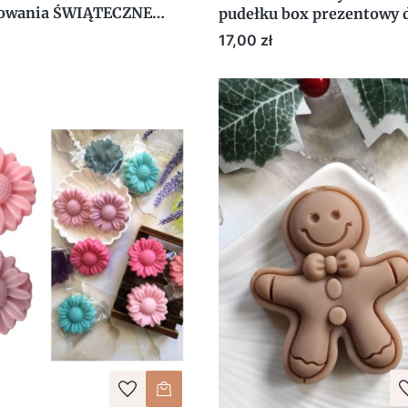
kowania ŚWIĄTECZNE
pudełku box prezentowy 
ka 7cm Boże Narodzenie
kwiat upominek prezent 
Cena
17,00 zł
UPOMINKI - niebieska
DZIEŃ KOBIET