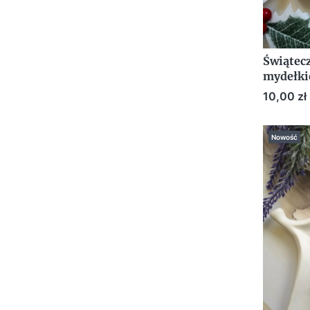
Świątec
mydełki
podzięk
Cena
10,00 zł
Nowość