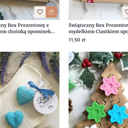
zny Box Prezentowy z
Świąteczny Box Prezento
em choinką upominek
mydełkiem Ciastkiem up
owanie Boże Narodzenie
podziękowanie Pierniko
Cena
11,50 zł
Ludzik