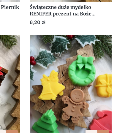
 Piernik
Świąteczne duże mydełko
RENIFER prezent na Boże
ezent z
Narodzenie GWIAZDKA gift z
Cena
6,20 zł
etykietą