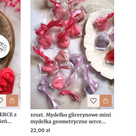
ERCE z
10szt. Mydełko glicerynowe mini
ień
mydełka geometryczne serce
serca mix
Cena
22,00 zł