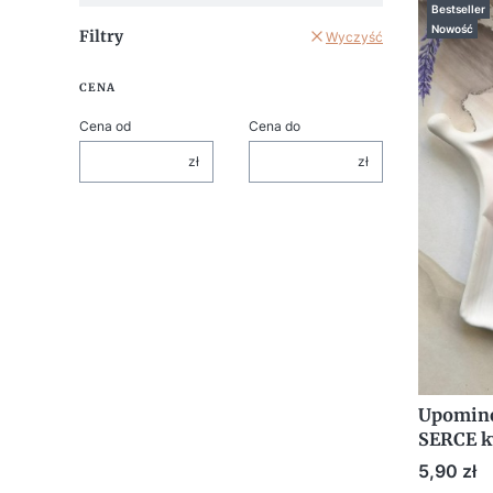
Bestseller
Nowość
Filtry
Wyczyść
CENA
Cena od
Cena do
zł
zł
Upomine
SERCE k
dedykac
Cena
5,90 zł