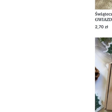
Świątec
GWIAZDK
upomine
Cena
2,70 zł
Mikołaj