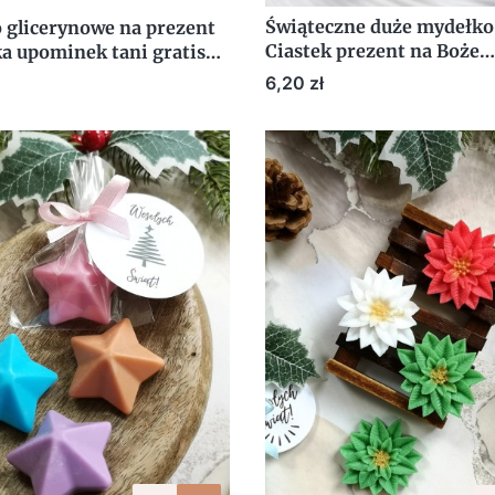
Świąteczne duże mydełko
 glicerynowe na prezent
Ciastek prezent na Boże
a upominek tani gratis
Narodzenie GWIAZDKA pr
ntów
Cena
6,20 zł
etykietą