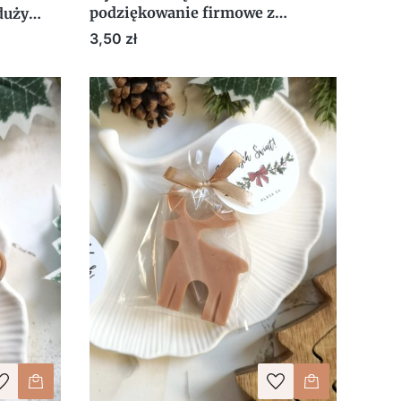
podziękowanie firmowe z
duży
etykietą Boże Narodzenie
NA
Cena
3,50 zł
Mikołajki