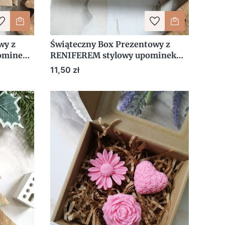
wy z
Świąteczny Box Prezentowy z
ominek
RENIFEREM stylowy upominek
wy
podziękowanie dla Klientów
Cena
11,50 zł