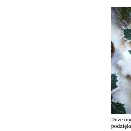
Duże my
podzię