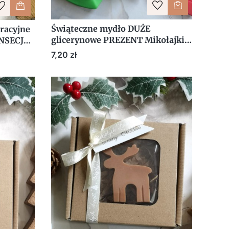
Świąteczne mydło DUŻE
racyjne
glicerynowe PREZENT Mikołajki z
INSECJA
personalizacją
ietą
Cena
7,20 zł