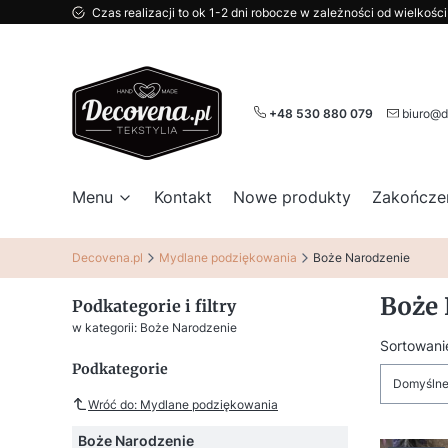
Czas realizacji to ok 1-2 dni robocze w zależności od wielkoś
+48 530 880 079
biuro@d
Menu
Kontakt
Nowe produkty
Zakończe
Decovena.pl
Mydlane podziękowania
Boże Narodzenie
Boże 
Podkategorie i filtry
w kategorii: Boże Narodzenie
Lista
Sortowani
Podkategorie
Domyśln
Wróć do: Mydlane podziękowania
Boże Narodzenie