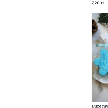
śnieżyn
Cena
7,20 zł
ŚWIĘTA
Duże my