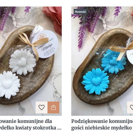
Nowość
owanie komunijne dla
Podziękowanie komunijne
dełko kwiaty stokrotka z
gości niebieskie mydełko