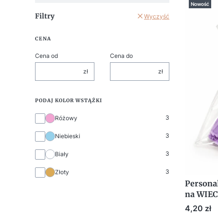
Nowość
Filtry
Wyczyść
CENA
Cena od
Cena do
zł
zł
PODAJ KOLOR WSTĄŻKI
Podaj kolor wstążki
3
Różowy
3
Niebieski
3
Biały
3
Złoty
Persona
na WIE
pachnąc
Cena
4,20 zł