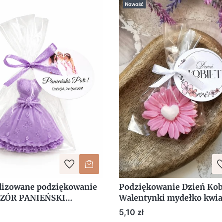
Nowość
lizowane podziękowanie
Podziękowanie Dzień Kob
CZÓR PANIEŃSKI
Walentynki mydełko kwia
e Mydełko Sukienka
stokrotka z sercem z
Cena
5,10 zł
personalizacją