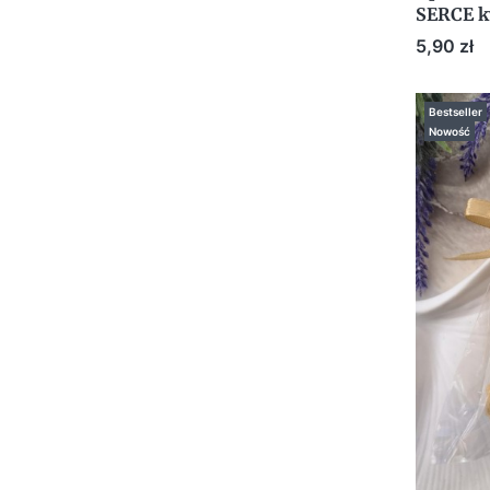
SERCE k
dedykac
Cena
5,90 zł
Bestseller
Nowość