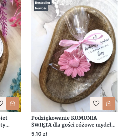
Bestseller
Nowość
iet
Podziękowanie KOMUNIA
ty
ŚWIĘTA dla gości różowe mydełko
kwiaty stokrotka serce z
Cena
5,10 zł
personalizacją