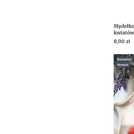
Mydełko
kwiatów
Dzień K
Cena
9,00 zł
Bestseller
Nowość