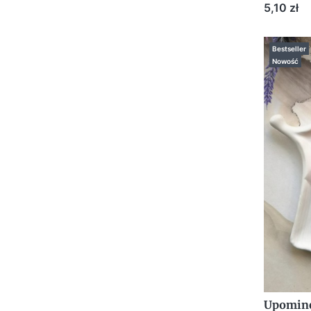
sercem z
Cena
5,10 zł
Bestseller
Nowość
Upomine