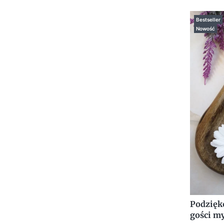
Bestseller
Nowość
Podzięk
gości my