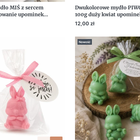
dło MIŚ z sercem
Dwukolorowe mydło PIW
owanie upominek
100g duży kwiat upomine
y Dzień Dziecka Komunia
prezent NA DZIEŃ KOBIE
Cena
12,00 zł
Nowość