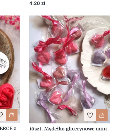
zacja
suknia Bride z personalizacją
Cena
4,20 zł
ERCE z
10szt. Mydełko glicerynowe mini