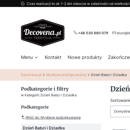
Czas realizacji to ok 1-2 dni robocze w zależności od wielkoś
+48 530 880 079
biuro@d
Menu
Kontakt
Nowe produkty
Zakończe
Decovena.pl
Mydlane podziękowania
Dzień Babci i Dziadka
Dzień
Podkategorie i filtry
w kategorii: Dzień Babci i Dziadka
Lista
Sortowani
Podkategorie
Domyśln
Wróć do: Mydlane podziękowania
Dzień Babci i Dziadka