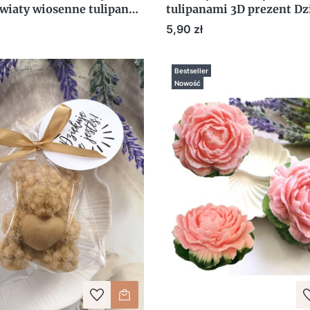
wiaty wiosenne tulipany z
tulipanami 3D prezent Dz
ją
Kobiet Walentynki
Cena
5,90 zł
Bestseller
Nowość