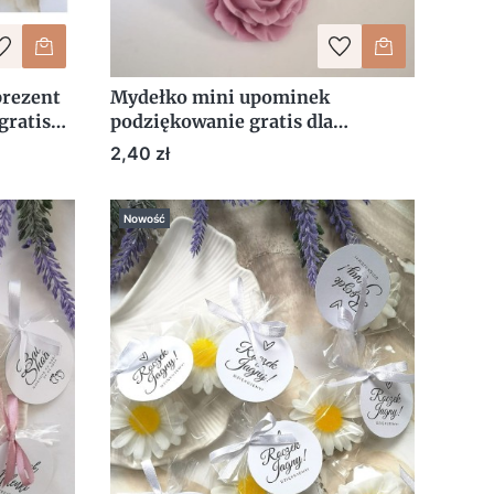
prezent
Mydełko mini upominek
gratis
podziękowanie gratis dla
klientów róża róże
Cena
2,40 zł
Nowość