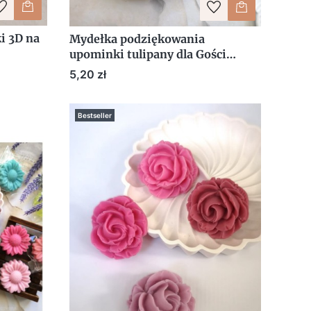
i 3D na
Mydełka podziękowania
upominki tulipany dla Gości
Uroczy
prezent bukiet tulipanów
Cena
5,20 zł
Bestseller