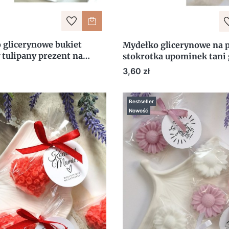
 glicerynowe bukiet
Mydełko glicerynowe na 
 tulipany prezent na
stokrotka upominek tani 
obiet box
dla klientów
Cena
3,60 zł
Bestseller
Nowość