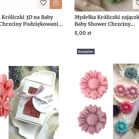
 Króliczki 3D na Baby
Mydełka Króliczki zajączk
Chrzciny Podziękowania
Baby Shower Chrzciny
ci Uroczy Upominek
Podziękowania dla Gości 
Cena
5,00 zł
Upominek
Bestseller