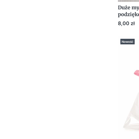
Duże my
podzięk
Urodzin
Cena
8,00 zł
Nowość