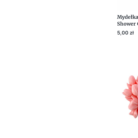
Mydełka
Shower 
dla Goś
Cena
5,00 zł