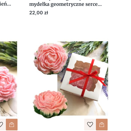
ień
mydełka geometryczne serce
serca mix
Cena
22,00 zł