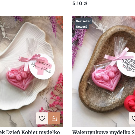
 winietką kolor biały
stokrotka serce personali
Cena
5,10 zł
Bestseller
Nowość
k Dzień Kobiet mydełko
Walentynkowe mydełko S