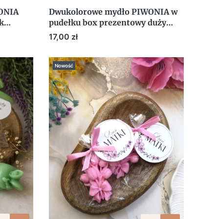
ONIA
Dwukolorowe mydło PIWONIA w
k
pudełku box prezentowy duży
T
kwiat upominek prezent NA
Cena
17,00 zł
DZIEŃ KOBIET
Nowość