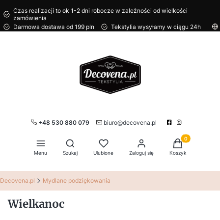
Czas realizacji to ok 1-2 dni robocze w zależności od wielkości
zamówienia
Darmowa dostawa od 199 pln
Tekstylia wysyłamy w ciągu 24h
+48 530 880 079
biuro@decovena.pl
Produkty w kos
Otwórz wyszukiwarkę
Menu
Szukaj
Ulubione
Zaloguj się
Koszyk
Decovena.pl
Mydlane podziękowania
Wielkanoc