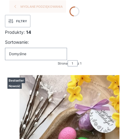
MYDLANE PODZIĘKOWANIA
FILTRY
Produkty:
14
Lista produktów
Sortowanie:
Domyślne
Strona
z 1
Bestseller
Nowość