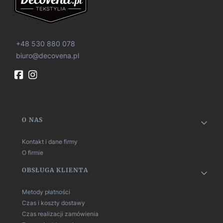
+48 530 880 078
biuro@decovena.pl
Linki w stopce
O NAS
Kontakt i dane firmy
O firmie
OBSŁUGA KLIENTA
Metody płatności
Czas i koszty dostawy
Czas realizacji zamówienia