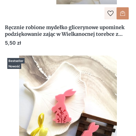
Ręcznie robione mydełko glicerynowe upominek
podziękowanie zając w Wielkanocnej torebce z
nadrukiem
Cena
5,50 zł
Bestseller
Nowość