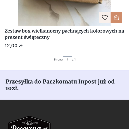
Zestaw box wielkanocny pachnących kolorowych na
prezent świąteczny
Cena
12,00 zł
Strona
z 1
Przesyłka do Paczkomatu Inpost już od
10zł.