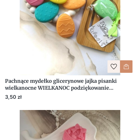
Pachnące mydełko glicerynowe jajka pisanki
wielkanocne WIELKANOC podziękowanie
upominek
Cena
3,50 zł