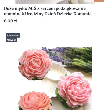
Duże mydło MIŚ z sercem podziękowanie
upominek Urodziny Dzień Dziecka Komunia
Cena
8,00 zł
Bestseller
Nowość