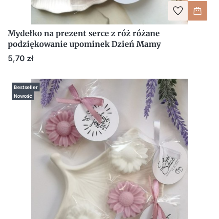
Mydełko na prezent serce z róż różane
podziękowanie upominek Dzień Mamy
Cena
5,70 zł
Bestseller
Nowość