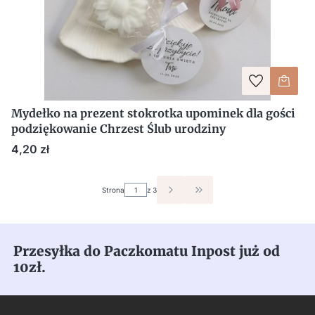
Mydełko na prezent stokrotka upominek dla gości
podziękowanie Chrzest Ślub urodziny
Cena
4,20 zł
Strona
z 3
PRZEJDŹ DO OSTATNIEJ S
Przesyłka do Paczkomatu Inpost już od
10zł.