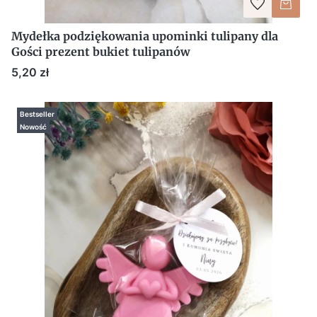
Mydełka podziękowania upominki tulipany dla
Gości prezent bukiet tulipanów
Cena
5,20 zł
Bestseller
Nowość