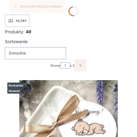
MYDLANE PODZIĘKOWANIA
FILTRY
Produkty:
49
Lista produktów
Sortowanie:
Domyślne
Strona
z 3
NASTĘPNE PRODUKTY
Bestseller
Nowość