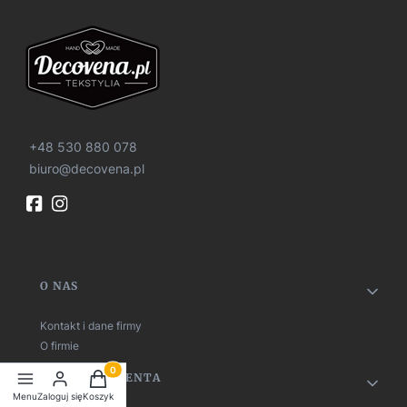
+48 530 880 078
biuro@decovena.pl
Linki w stopce
O NAS
Kontakt i dane firmy
O firmie
Produkty w koszyku: 0. Zobacz szczegóły
OBSŁUGA KLIENTA
Menu
Zaloguj się
Koszyk