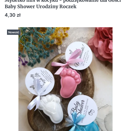
Mydełko miś w kocyku - podziękowanie dla Gości
Baby Shower Urodziny Roczek
Cena
4,30 zł
Nowość