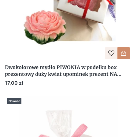
Dwukolorowe mydło PIWONIA w pudełku box
prezentowy duży kwiat upominek prezent NA
DZIEŃ KOBIET
Cena
17,00 zł
Nowość