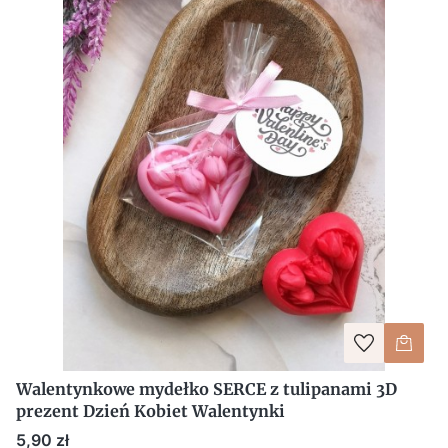
Walentynkowe mydełko SERCE z tulipanami 3D
prezent Dzień Kobiet Walentynki
Cena
5,90 zł