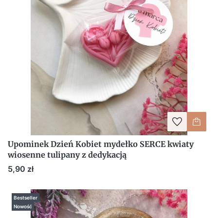
Upominek Dzień Kobiet mydełko SERCE kwiaty
wiosenne tulipany z dedykacją
Cena
5,90 zł
Bestseller
Nowość