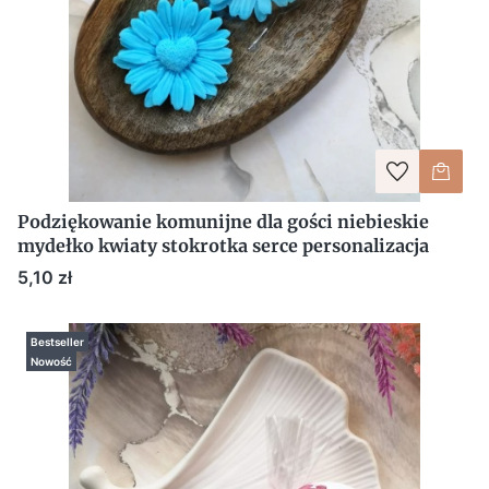
Podziękowanie komunijne dla gości niebieskie
mydełko kwiaty stokrotka serce personalizacja
Cena
5,10 zł
Bestseller
Nowość