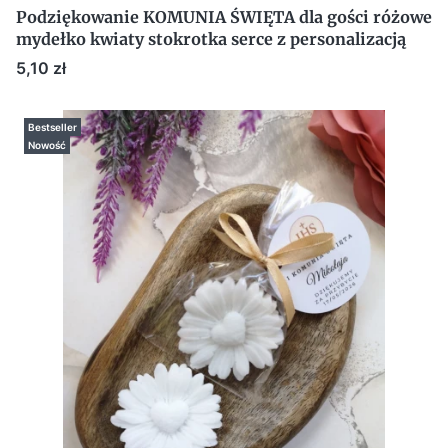
Podziękowanie KOMUNIA ŚWIĘTA dla gości różowe
mydełko kwiaty stokrotka serce z personalizacją
Cena
5,10 zł
Bestseller
Nowość