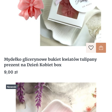
Mydełko glicerynowe bukiet kwiatów tulipany
prezent na Dzień Kobiet box
Cena
9,00 zł
Nowość