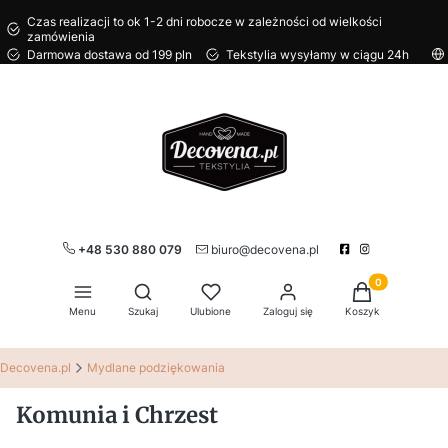
Czas realizacji to ok 1-2 dni robocze w zależności od wielkości
zamówienia
Darmowa dostawa od 199 pln
Tekstylia wysyłamy w ciągu 24h
+48 530 880 079
biuro@decovena.pl
Produkty w kos
Otwórz wyszukiwarkę
Menu
Szukaj
Ulubione
Zaloguj się
Koszyk
Decovena.pl
Mydlane podziękowania
Komunia i Chrzest