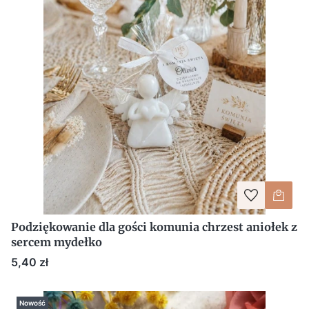
Podziękowanie dla gości komunia chrzest aniołek z
sercem mydełko
Cena
5,40 zł
Nowość