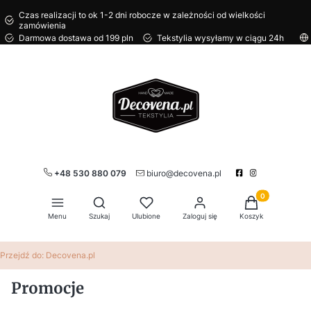
Czas realizacji to ok 1-2 dni robocze w zależności od wielkości
zamówienia
Darmowa dostawa od 199 pln
Tekstylia wysyłamy w ciągu 24h
+48 530 880 079
biuro@decovena.pl
Produkty w kos
Otwórz wyszukiwarkę
Menu
Szukaj
Ulubione
Zaloguj się
Koszyk
Przejdź do:
Decovena.pl
Promocje