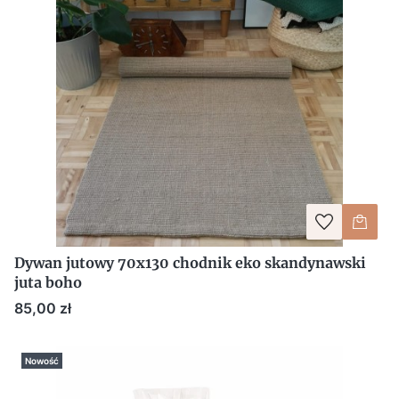
Dywan jutowy 70x130 chodnik eko skandynawski
juta boho
Cena
85,00 zł
Nowość