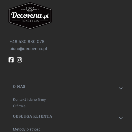
+48 530 880 078
biuro@decovena.pl
Linki w stopce
O NAS
Kontakt i dane firmy
O firmie
OBSŁUGA KLIENTA
Metody płatności