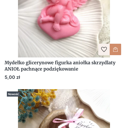
Mydełko glicerynowe figurka aniołka skrzydlaty
ANIOŁ pachnące podziękowanie
Cena
5,00 zł
Nowość