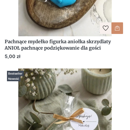
Pachnące mydełko figurka aniołka skrzydlaty
ANIOŁ pachnące podziękowanie dla gości
Cena
5,00 zł
Bestseller
Nowość