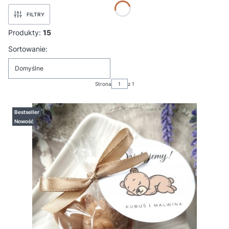
FILTRY
Produkty:
15
Lista produktów
Sortowanie:
Domyślne
Strona
z 1
Bestseller
Nowość