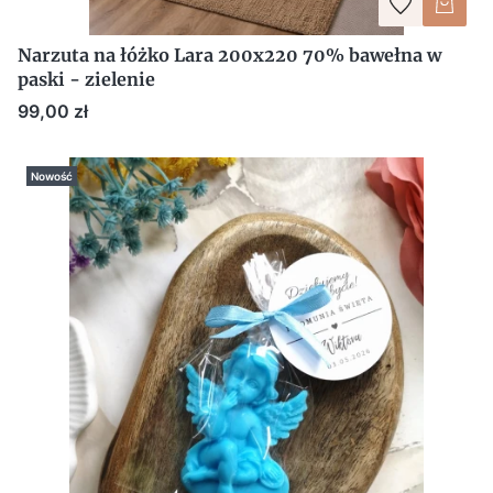
Narzuta na łóżko Lara 200x220 70% bawełna w
paski - zielenie
Cena
99,00 zł
Nowość