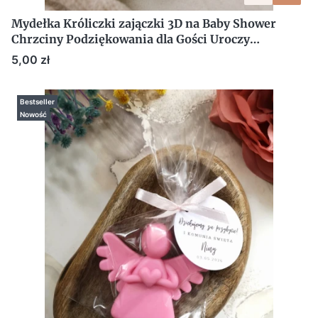
Mydełka Króliczki zajączki 3D na Baby Shower
Chrzciny Podziękowania dla Gości Uroczy
Upominek
Cena
5,00 zł
Bestseller
Nowość