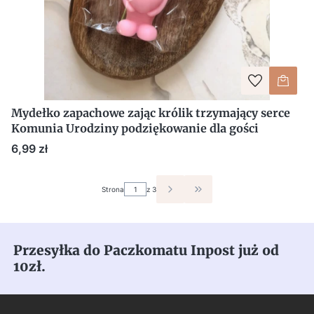
Mydełko zapachowe zając królik trzymający serce
Komunia Urodziny podziękowanie dla gości
Cena
6,99 zł
Strona
z 3
PRZEJDŹ DO OSTATNIEJ S
Przesyłka do Paczkomatu Inpost już od
10zł.