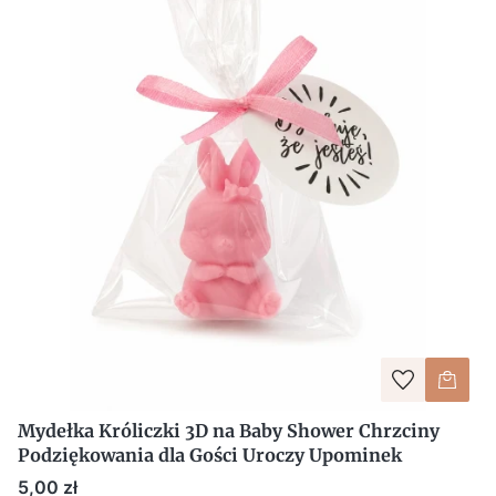
Mydełka Króliczki 3D na Baby Shower Chrzciny
Podziękowania dla Gości Uroczy Upominek
Cena
5,00 zł