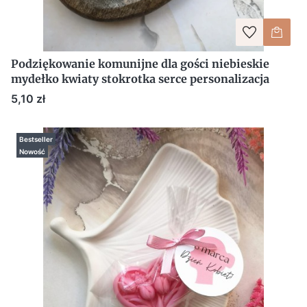
Podziękowanie komunijne dla gości niebieskie
mydełko kwiaty stokrotka serce personalizacja
Cena
5,10 zł
Bestseller
Nowość