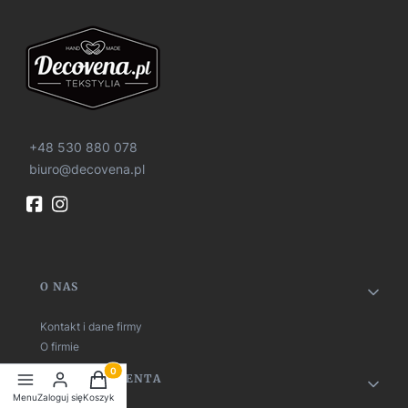
+48 530 880 078
biuro@decovena.pl
Linki w stopce
O NAS
Kontakt i dane firmy
O firmie
Produkty w koszyku: 0. Zobacz szczegóły
OBSŁUGA KLIENTA
Menu
Zaloguj się
Koszyk