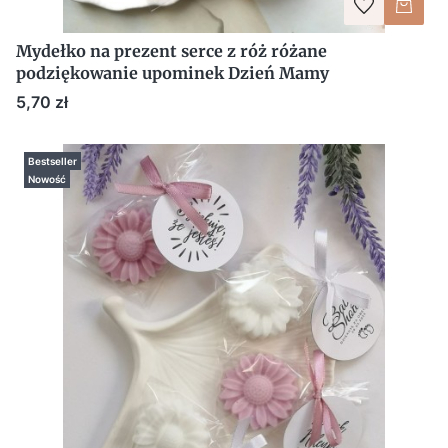
Mydełko na prezent serce z róż różane
podziękowanie upominek Dzień Mamy
Cena
5,70 zł
Bestseller
Nowość