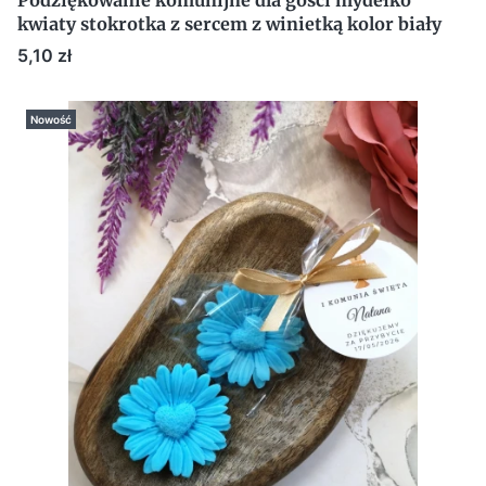
Podziękowanie komunijne dla gości mydełko
kwiaty stokrotka z sercem z winietką kolor biały
Cena
5,10 zł
Nowość