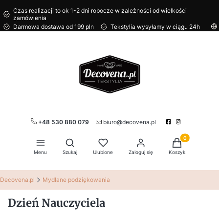
Czas realizacji to ok 1-2 dni robocze w zależności od wielkości
zamówienia
Darmowa dostawa od 199 pln
Tekstylia wysyłamy w ciągu 24h
+48 530 880 079
biuro@decovena.pl
Produkty w kos
Otwórz wyszukiwarkę
Menu
Szukaj
Ulubione
Zaloguj się
Koszyk
Decovena.pl
Mydlane podziękowania
Dzień Nauczyciela