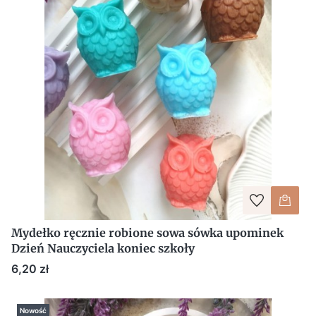
Mydełko ręcznie robione sowa sówka upominek
Dzień Nauczyciela koniec szkoły
Cena
6,20 zł
Nowość