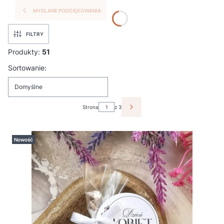
MYDLANE PODZIĘKOWANIA
FILTRY
Produkty:
51
Lista produktów
Sortowanie:
Domyślne
Strona
z 3
NASTĘPNE PRODUKTY
Nowość