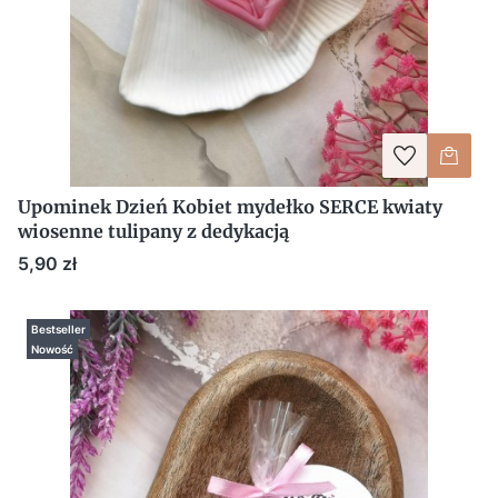
Upominek Dzień Kobiet mydełko SERCE kwiaty
wiosenne tulipany z dedykacją
Cena
5,90 zł
Bestseller
Nowość