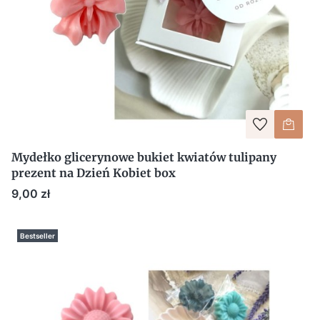
Mydełko glicerynowe bukiet kwiatów tulipany
prezent na Dzień Kobiet box
Cena
9,00 zł
Bestseller