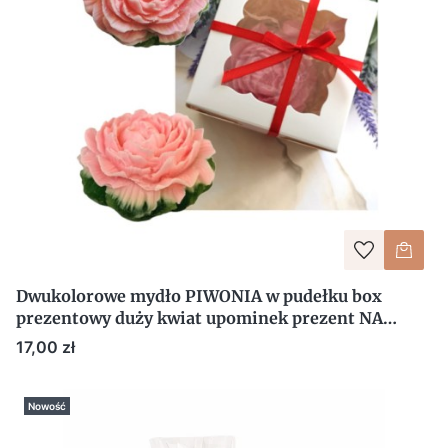
Dwukolorowe mydło PIWONIA w pudełku box
prezentowy duży kwiat upominek prezent NA
DZIEŃ KOBIET
Cena
17,00 zł
Nowość