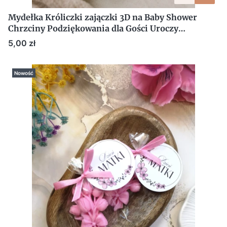
Mydełka Króliczki zajączki 3D na Baby Shower
Chrzciny Podziękowania dla Gości Uroczy
Upominek
Cena
5,00 zł
Nowość