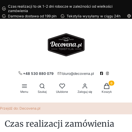
Czas realizacji to ok 1-2 dni robocze w zależności od wielkości
zamówienia
Darmowa dostawa od 199 pln
Tekstylia wysyłamy w ciągu 24h
+48 530 880 079
biuro@decovena.pl
Produkty w kos
Otwórz wyszukiwarkę
Menu
Szukaj
Ulubione
Zaloguj się
Koszyk
Przejdź do:
Decovena.pl
Czas realizacji zamówienia