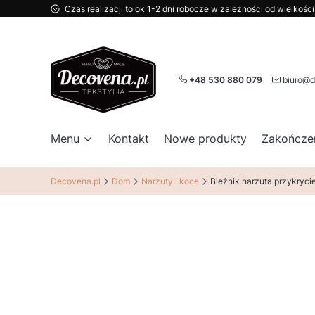
Czas realizacji to ok 1-2 dni robocze w zależności od wielkoś
+48 530 880 079
biuro@d
Menu
Kontakt
Nowe produkty
Zakończe
Decovena.pl
Dom
Narzuty i koce
Bieżnik narzuta przykryci