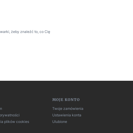
warki, żeby znaleźć to, co Cię
MOJE KONTO
in
Twoje zamówienia
 prywatności
Ustawienia konta
ia plików cookies
Ulubione