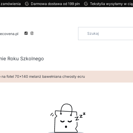
ci zamówienia
Darmowa dostawa od 199 pln
Tekstylia wysyłamy w ci
ecovena.pl
nie Roku Szkolnego
e na fotel 70x140 melanż bawełniana chwosty ecru