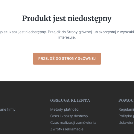
Produkt jest niedostępny
o szukasz jest niedostępny. Przejdź do Strony głównej lub skorzystaj z wyszuki
interesuje.
PRZEJDŹ DO STRONY GŁÓWNEJ
 w stopce
OBSŁUGA KLIENTA
POMOC
dane firmy
Metody płatności
Regulam
Czas i koszty dostawy
Polityka
Czas realizacji zamówienia
Ustawien
Zwroty i reklamacje