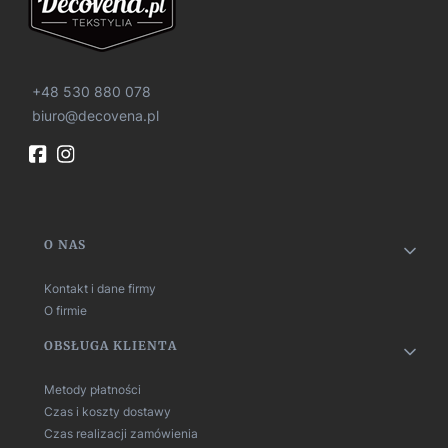
+48 530 880 078
biuro@decovena.pl
Linki w stopce
O NAS
Kontakt i dane firmy
O firmie
OBSŁUGA KLIENTA
Metody płatności
Czas i koszty dostawy
Czas realizacji zamówienia