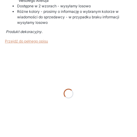
"Wesołego Alleluja"
Dostępne w 2 wzorach - wysyłamy losowo
Różne kolory - prosimy o informację o wybranym kolorze w
wiadomości do sprzedawcy - w przypadku braku informacji
wysyłamy losowo
Produkt dekoracyjny.
Przejdź do pełnego opisu
Wybierz wariant produktu:
Poszczególne warianty mogą różnić się ceną
*
Podaj kolor
*
Nr etykiety (gdy bez etykiety wpisz "BRAK")
*
Personalizacja i uwagi (np. imię Dziecka, data, nazwa uroczystości)