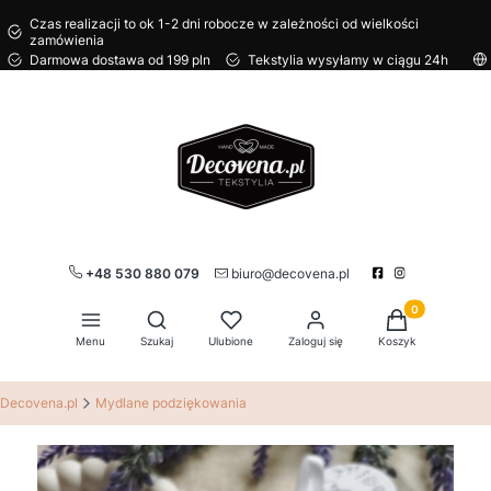
Czas realizacji to ok 1-2 dni robocze w zależności od wielkości
zamówienia
Darmowa dostawa od 199 pln
Tekstylia wysyłamy w ciągu 24h
+48 530 880 079
biuro@decovena.pl
Produkty w kos
Otwórz wyszukiwarkę
Menu
Szukaj
Ulubione
Zaloguj się
Koszyk
Decovena.pl
Mydlane podziękowania