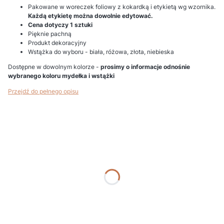
Pakowane w woreczek foliowy z kokardką i etykietą wg wzornika.
Każdą etykietę można dowolnie edytować.
Cena dotyczy 1 sztuki
Pięknie pachną
Produkt dekoracyjny
Wstążka do wyboru - biała, różowa, złota, niebieska
Dostępne w dowolnym kolorze -
prosimy o informacje odnośnie
wybranego koloru mydełka i wstążki
Przejdź do pełnego opisu
Wybierz wariant produktu:
Poszczególne warianty mogą różnić się ceną
*
Podaj kolor
*
Nr etykiety (gdy bez etykiety wpisz "BRAK")