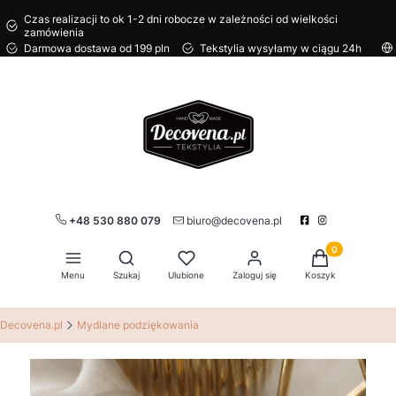
Czas realizacji to ok 1-2 dni robocze w zależności od wielkości
zamówienia
Darmowa dostawa od 199 pln
Tekstylia wysyłamy w ciągu 24h
+48 530 880 079
biuro@decovena.pl
Produkty w kos
Otwórz wyszukiwarkę
Menu
Szukaj
Ulubione
Zaloguj się
Koszyk
Decovena.pl
Mydlane podziękowania