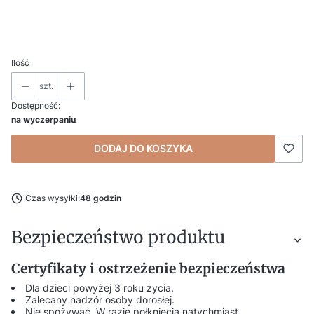
*
Personalizacja i uwagi (np. imię Dziecka, data, nazwa uroczystości)
Ilość
szt.
Dostępność:
na wyczerpaniu
DODAJ DO KOSZYKA
Czas wysyłki:
48 godzin
Bezpieczeństwo produktu
Certyfikaty i ostrzeżenie bezpieczeństwa
Dla dzieci powyżej 3 roku życia.
Zalecany nadzór osoby dorosłej.
Nie spożywać. W razie połknięcia natychmiast