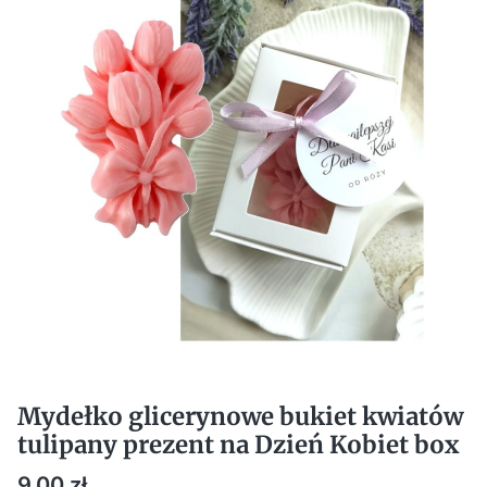
Mydełko glicerynowe bukiet kwiatów
tulipany prezent na Dzień Kobiet box
Cena
9,00 zł