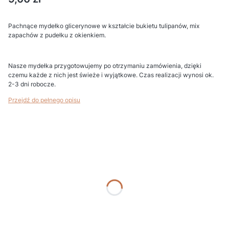
Pachnące mydełko glicerynowe w kształcie bukietu tulipanów, mix
zapachów z pudełku z okienkiem.
Nasze mydełka przygotowujemy po otrzymaniu zamówienia, dzięki
czemu każde z nich jest świeże i wyjątkowe. Czas realizacji wynosi ok.
2-3 dni robocze.
Przejdź do pełnego opisu
Wybierz wariant produktu:
Poszczególne warianty mogą różnić się ceną
*
Podaj kolor
*
Nr etykiety (gdy bez etykiety wpisz "BRAK")