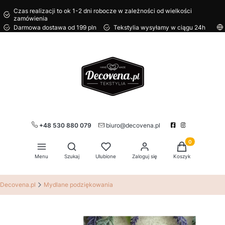
Czas realizacji to ok 1-2 dni robocze w zależności od wielkości
zamówienia
Darmowa dostawa od 199 pln
Tekstylia wysyłamy w ciągu 24h
+48 530 880 079
biuro@decovena.pl
Produkty w kos
Otwórz wyszukiwarkę
Menu
Szukaj
Ulubione
Zaloguj się
Koszyk
Decovena.pl
Mydlane podziękowania