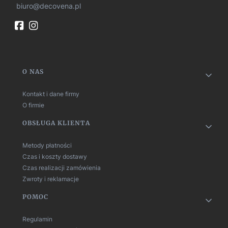
biuro@decovena.pl
Linki w stopce
O NAS
Kontakt i dane firmy
O firmie
OBSŁUGA KLIENTA
Metody płatności
Czas i koszty dostawy
Czas realizacji zamówienia
Zwroty i reklamacje
POMOC
Regulamin