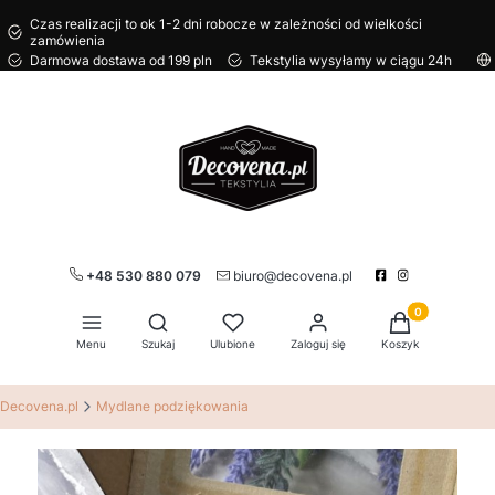
Czas realizacji to ok 1-2 dni robocze w zależności od wielkości
zamówienia
Darmowa dostawa od 199 pln
Tekstylia wysyłamy w ciągu 24h
+48 530 880 079
biuro@decovena.pl
Produkty w kos
Otwórz wyszukiwarkę
Menu
Szukaj
Ulubione
Zaloguj się
Koszyk
Decovena.pl
Mydlane podziękowania