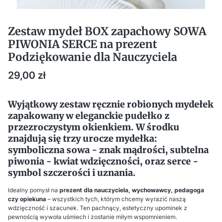
Zestaw mydeł BOX zapachowy SOWA
PIWONIA SERCE na prezent
Podziękowanie dla Nauczyciela
Cena
29,00 zł
Wyjątkowy zestaw ręcznie robionych mydełek
zapakowany w eleganckie pudełko z
przezroczystym okienkiem. W środku
znajdują się trzy urocze mydełka:
symboliczna sowa - znak mądrości, subtelna
piwonia - kwiat wdzięczności, oraz serce -
symbol szczerości i uznania.
Idealny pomysł na
prezent dla nauczyciela, wychowawcy, pedagoga
czy opiekuna
– wszystkich tych, którym chcemy wyrazić naszą
wdzięczność i szacunek. Ten pachnący, estetyczny upominek z
pewnością wywoła uśmiech i zostanie miłym wspomnieniem.