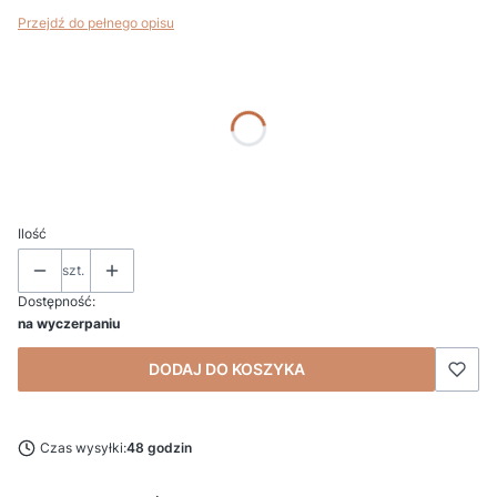
Przejdź do pełnego opisu
Wybierz wariant produktu:
Poszczególne warianty mogą różnić się ceną
*
Podaj kolor (lub wpisz MIX)
Ilość
szt.
Dostępność:
na wyczerpaniu
DODAJ DO KOSZYKA
Czas wysyłki:
48 godzin