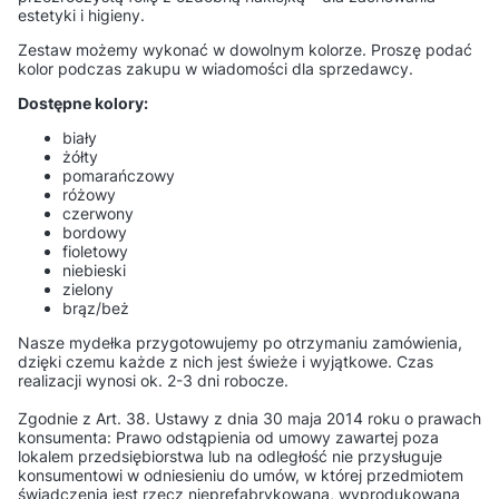
estetyki i higieny.
Zestaw możemy wykonać w dowolnym kolorze. Proszę podać
kolor podczas zakupu w wiadomości dla sprzedawcy.
Dostępne kolory:
biały
żółty
pomarańczowy
różowy
czerwony
bordowy
fioletowy
niebieski
zielony
brąz/beż
Nasze mydełka przygotowujemy po otrzymaniu zamówienia,
dzięki czemu każde z nich jest świeże i wyjątkowe. Czas
realizacji wynosi ok. 2-3 dni robocze.
Zgodnie z Art. 38. Ustawy z dnia 30 maja 2014 roku o prawach
konsumenta: Prawo odstąpienia od umowy zawartej poza
lokalem przedsiębiorstwa lub na odległość nie przysługuje
konsumentowi w odniesieniu do umów, w której przedmiotem
świadczenia jest rzecz nieprefabrykowana, wyprodukowana