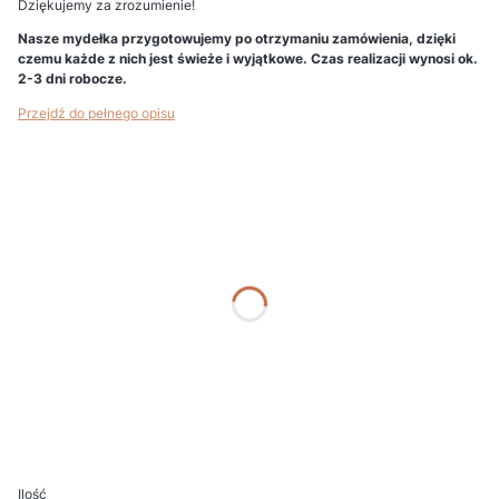
Dziękujemy za zrozumienie!
Nasze mydełka przygotowujemy po otrzymaniu zamówienia, dzięki
czemu każde z nich jest świeże i wyjątkowe. Czas realizacji wynosi ok.
2-3 dni robocze.
Przejdź do pełnego opisu
Wybierz wariant produktu:
Poszczególne warianty mogą różnić się ceną
*
Podaj kolor
*
Nr etykiety (gdy bez etykiety wpisz "BRAK")
*
Personalizacja i uwagi (np. imię Dziecka, data, nazwa uroczystości)
Ilość