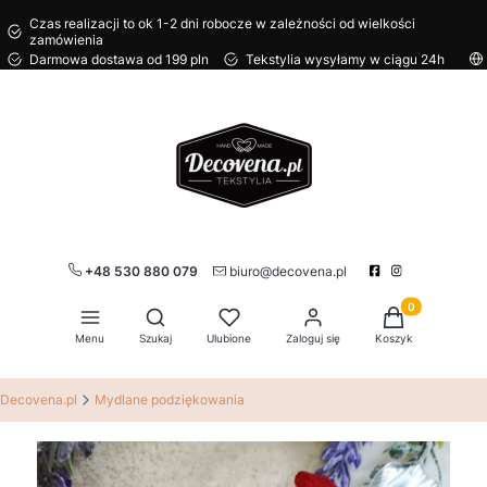
Czas realizacji to ok 1-2 dni robocze w zależności od wielkości
zamówienia
Darmowa dostawa od 199 pln
Tekstylia wysyłamy w ciągu 24h
+48 530 880 079
biuro@decovena.pl
Produkty w kos
Otwórz wyszukiwarkę
Menu
Szukaj
Ulubione
Zaloguj się
Koszyk
Decovena.pl
Mydlane podziękowania