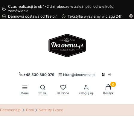
Czas realizacji to ok 1-2 dni robocze w zależności od wielkości
zamówienia
Darmowa dostawa od 199 pln
Tekstylia wysyłamy w ciągu 24h
+48 530 880 079
biuro@decovena.pl
Produkty w kos
Otwórz wyszukiwarkę
Menu
Szukaj
Ulubione
Zaloguj się
Koszyk
Decovena.pl
Dom
Narzuty i koce