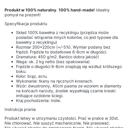
Produkt w 100% naturalny
.
100% hand-made!
Idealny
pomysł na prezent!
Specyfikacja produktu
Skład 100% bawełna z recyklingu (przędza może
posiadać wtrącenia innych kolorów, co jest typowe dla
bawełny z recyklingu)
Rozmiar 200x220cm (+/-5%). Wymiar podany bez
frędzli. Frędzle to dodatkowe 6-8cm w długości.
Gramatura: 450 g/m2. Bardzo dobra jakość!
Waga: ok. 2 kg netto (bez opakowania)
Frędzle o długości 6-8cm znajdują się wzdłuż krótszego
boku.
Kolor: brąz, ecru.
Wykonanie: tkany na ręcznych krosnach.
Wzór: dwustronny, 40cm pasma ze wzorem w diamenty
na końcach narzuty, środek wypełniają czarne kreski
imitujące ozdobne ściegi.
Kraj pochodzenia: Indie.
Instrukcja prania
Produkt łatwy w utrzymaniu czystości. Prać w pralce w 30st.
Nie chlorować. Nie suszyć mechanicznie. Nie prasować.
Nie używać płynów do zmiękczania tkanin. Nie używać płynów