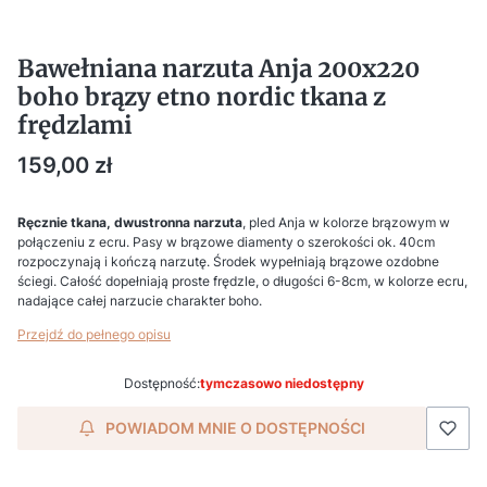
Bawełniana narzuta Anja 200x220
boho brązy etno nordic tkana z
frędzlami
Cena
159,00 zł
Ręcznie tkana, dwustronna narzuta
, pled Anja w kolorze brązowym w
połączeniu z ecru. Pasy w brązowe diamenty o szerokości ok. 40cm
rozpoczynają i kończą narzutę. Środek wypełniają brązowe ozdobne
ściegi. Całość dopełniają proste frędzle, o długości 6-8cm, w kolorze ecru,
nadające całej narzucie charakter boho.
Przejdź do pełnego opisu
Dostępność:
tymczasowo niedostępny
POWIADOM MNIE O DOSTĘPNOŚCI