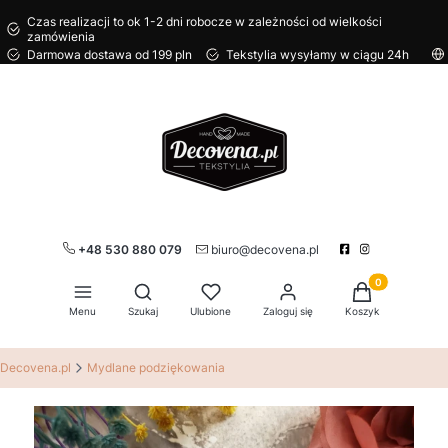
Czas realizacji to ok 1-2 dni robocze w zależności od wielkości
zamówienia
Darmowa dostawa od 199 pln
Tekstylia wysyłamy w ciągu 24h
+48 530 880 079
biuro@decovena.pl
Produkty w kos
Otwórz wyszukiwarkę
Menu
Szukaj
Ulubione
Zaloguj się
Koszyk
Decovena.pl
Mydlane podziękowania