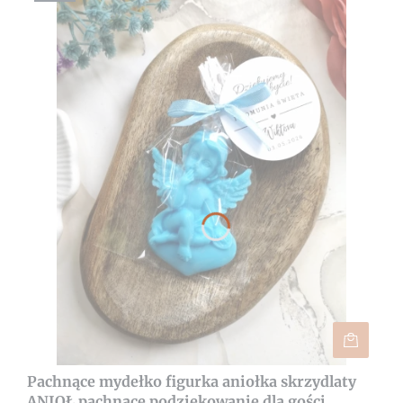
Pachnące mydełko figurka aniołka skrzydlaty
ANIOŁ pachnące podziękowanie dla gości