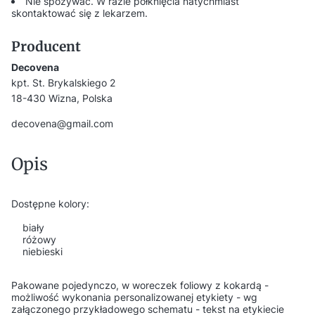
Nie spożywać. W razie połknięcia natychmiast
skontaktować się z lekarzem.
Producent
Decovena
kpt. St. Brykalskiego 2
18-430 Wizna, Polska
decovena@gmail.com
Opis
Dostępne kolory:
biały
różowy
niebieski
Pakowane pojedynczo, w woreczek foliowy z kokardą -
możliwość wykonania personalizowanej etykiety - wg
załączonego przykładowego schematu - tekst na etykiecie