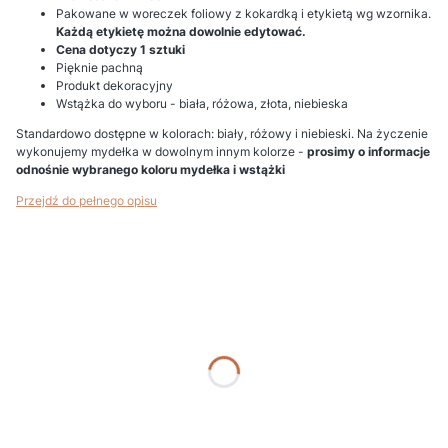
Pakowane w woreczek foliowy z kokardką i etykietą wg wzornika.
Każdą etykietę można dowolnie edytować.
Cena dotyczy 1 sztuki
Pięknie pachną
Produkt dekoracyjny
Wstążka do wyboru - biała, różowa, złota, niebieska
Standardowo dostępne w kolorach: biały, różowy i niebieski. Na życzenie
wykonujemy mydełka w dowolnym innym kolorze -
prosimy o informacje
odnośnie wybranego koloru mydełka i wstążki
Przejdź do pełnego opisu
Wybierz wariant produktu:
Poszczególne warianty mogą różnić się ceną
*
Podaj kolor
*
Nr etykiety (gdy bez etykiety wpisz "BRAK")