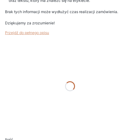
oraz tekstu, który ma znaleźć się na etykiecie.
Brak tych informacji może wydłużyć czas realizacji zamówienia.
Dziękujemy za zrozumienie!
Przejdź do pełnego opisu
Wybierz wariant produktu:
Poszczególne warianty mogą różnić się ceną
*
Podaj kolor
*
Nr etykiety (gdy bez etykiety wpisz "BRAK")
*
Personalizacja i uwagi (np. imię Dziecka, data, nazwa uroczystości)
Ilość