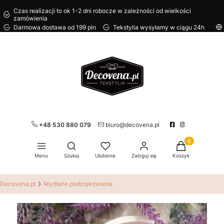
Czas realizacji to ok 1-2 dni robocze w zależności od wielkości
zamówienia
Darmowa dostawa od 199 pln
Tekstylia wysyłamy w ciągu 24h
+48 530 880 079
biuro@decovena.pl
Produkty w kos
Otwórz wyszukiwarkę
Menu
Szukaj
Ulubione
Zaloguj się
Koszyk
Decovena.pl
Mydlane podziękowania