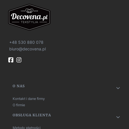
+48 530 880 078
biuro@decovena.pl
Linki w stopce
O NAS
Kontakt i dane firmy
O firmie
OBSŁUGA KLIENTA
Metody płatności