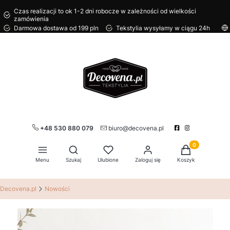
Czas realizacji to ok 1-2 dni robocze w zależności od wielkości
zamówienia
Darmowa dostawa od 199 pln
Tekstylia wysyłamy w ciągu 24h
+48 530 880 079
biuro@decovena.pl
Produkty w kos
Otwórz wyszukiwarkę
Menu
Szukaj
Ulubione
Zaloguj się
Koszyk
Decovena.pl
Nowości