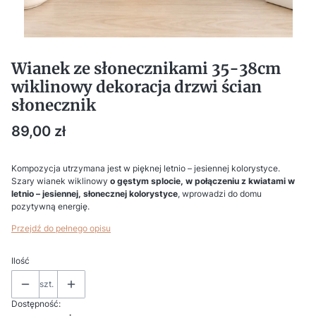
Wianek ze słonecznikami 35-38cm
wiklinowy dekoracja drzwi ścian
słonecznik
Cena
89,00 zł
Kompozycja utrzymana jest w pięknej letnio – jesiennej kolorystyce.
Szary wianek wiklinowy
o gęstym splocie, w połączeniu z kwiatami w
letnio – jesiennej, słonecznej kolorystyce
, wprowadzi do domu
pozytywną energię.
Przejdź do pełnego opisu
Ilość
szt.
Dostępność: