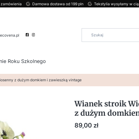
ci zamówienia
Darmowa dostawa od 199 pln
Tekstylia wysyłamy w ci
ecovena.pl
nie Roku Szkolnego
iosenny z dużym domkiem i zawieszką vintage
Wianek stroik W
z dużym domkiem
Cena
89,00 zł