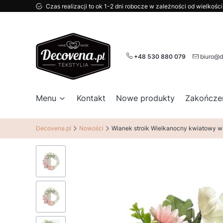
Czas realizacji to ok 1-2 dni robocze w zależności od wielkoś
+48 530 880 079
biuro@d
Menu
Kontakt
Nowe produkty
Zakończe
Decovena.pl
Nowości
Wianek stroik Wielkanocny kwiatowy w