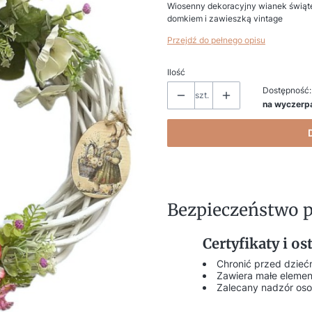
Wiosenny dekoracyjny wianek świąt
domkiem i zawieszką vintage
Przejdź do pełnego opisu
Ilość
Dostępność:
szt.
na wyczerp
Bezpieczeństwo 
Certyfikaty i o
Chronić przed dzieć
Zawiera małe elemen
Zalecany nadzór oso