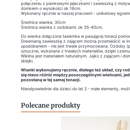
połączeniu z piankowymi jajeczkami i zawieszką z mot
domkiem o wysokości ok 16cm.
Wykonany ręcznie w naszej pracowni - unikatowy egzem
Średnica wianka: 30cm
Średnica wianka z ozdobami: ok 35-40cm.
Do wianka dołączona tasiemka w pasującej tonacji pomo
Drewnianą zawieszkę z zającem można przemieścić w in
upodobaniem - nie jest trwale przymocowana. Ozdoby (p
sztuczne, wykonane z trwałych materiałów, dzięki czemu w
Wiklina jest materiałem naturalnym. Jajko z zającem i 
sklejki.
Wianki wykonujemy ręcznie, dlatego też układ, czy ro
się nieco różnić między poszczególnymi wieńcami, jedn
pozostaną w tej samej tonacji.
Nieodpowiednie dla dzieci do lat 3 - małe elementy, możl
Polecane produkty