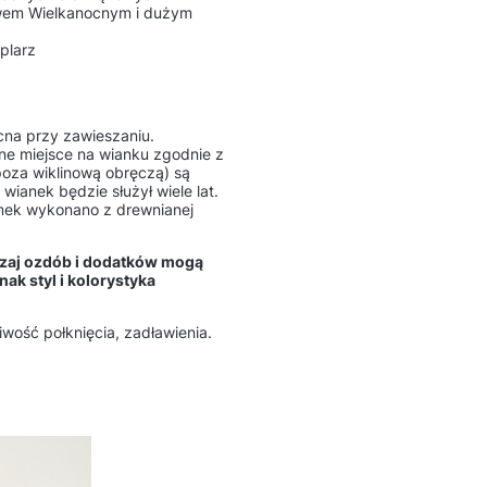
ywem Wielkanocnym i dużym
plarz
cna przy zawieszaniu.
ne miejsce na wianku zgodnie z
oza wiklinową obręczą) są
ianek będzie służył wiele lat.
domek wykonano z drewnianej
dzaj ozdób i dodatków mogą
ak styl i kolorystyka
iwość połknięcia, zadławienia.