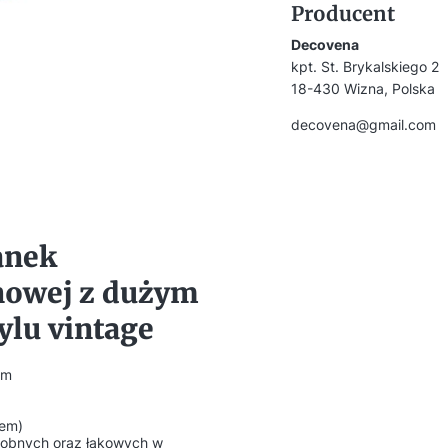
Producent
Decovena
kpt. St. Brykalskiego 2
18-430 Wizna, Polska
decovena@gmail.com
anek
inowej z dużym
ylu vintage
cm
iem)
dobnych oraz łąkowych w