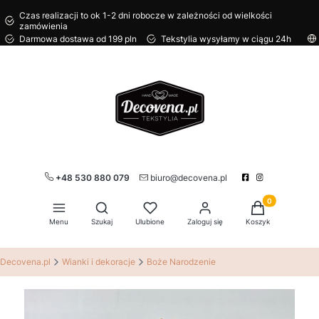
Czas realizacji to ok 1-2 dni robocze w zależności od wielkości
zamówienia
Darmowa dostawa od 199 pln
Tekstylia wysyłamy w ciągu 24h
+48 530 880 079
biuro@decovena.pl
Produkty w kos
Otwórz wyszukiwarkę
Menu
Szukaj
Ulubione
Zaloguj się
Koszyk
Decovena.pl
Wianki i dekoracje
Boże Narodzenie