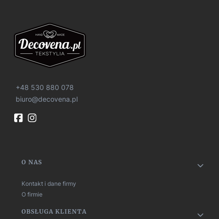
+48 530 880 078
biuro@decovena.pl
Linki w stopce
O NAS
Kontakt i dane firmy
O firmie
OBSŁUGA KLIENTA