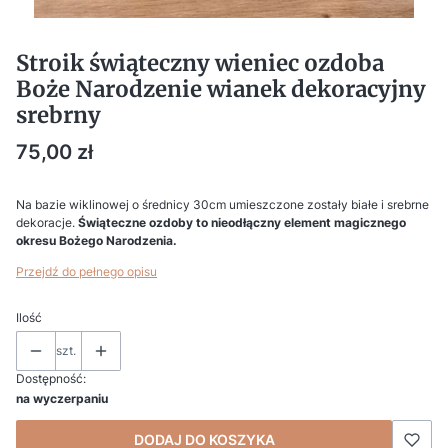
Stroik świąteczny wieniec ozdoba
Boże Narodzenie wianek dekoracyjny
srebrny
Cena
75,00 zł
Na bazie wiklinowej o średnicy 30cm umieszczone zostały białe i srebrne
dekoracje.
Świąteczne ozdoby to nieodłączny element magicznego
okresu Bożego Narodzenia.
Przejdź do pełnego opisu
Ilość
szt.
Dostępność:
na wyczerpaniu
DODAJ DO KOSZYKA