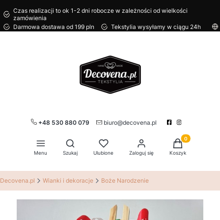
Czas realizacji to ok 1-2 dni robocze w zależności od wielkości
zamówienia
Darmowa dostawa od 199 pln
Tekstylia wysyłamy w ciągu 24h
+48 530 880 079
biuro@decovena.pl
Produkty w kos
Otwórz wyszukiwarkę
Menu
Szukaj
Ulubione
Zaloguj się
Koszyk
Decovena.pl
Wianki i dekoracje
Boże Narodzenie