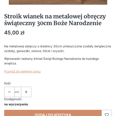
Stroik wianek na metalowej obręczy
świąteczny 30cm Boże Narodzenie
Cena
45,00 zł
Na metalowej obręczy o średnicy 30cm umieszczone zostały świąteczne
ozdoby, gwiazdki, owoce, liście i szyszki.
Wprowadzi radosny klimat Świąt Bożego Narodzenia do każdego
wnętrza.
Przejdź do pełnego opisu
Ilość
szt.
Dostępność:
na wyczerpaniu
DODAJ DO KOSZYKA